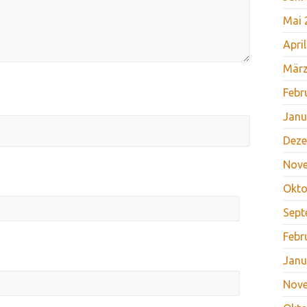
Mai 
Apri
März
Febr
Janu
Deze
Nov
Okto
Sept
Febr
Janu
Nov