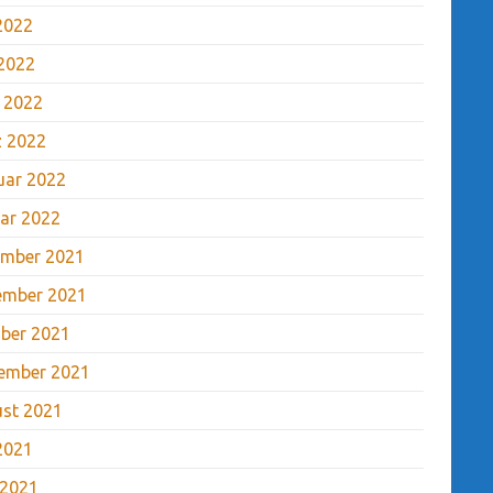
 2022
2022
l 2022
 2022
uar 2022
ar 2022
mber 2021
ember 2021
ber 2021
ember 2021
st 2021
 2021
 2021