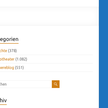
egorien
chte
(378)
otheater
(1.082)
uereblog
(551)
hiv