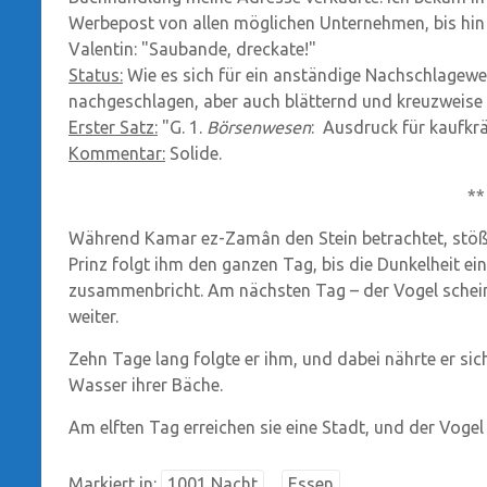
Werbepost von allen möglichen Unternehmen, bis hin 
Valentin: "Saubande, dreckate!"
Status:
Wie es sich für ein anständige Nachschlagewer
nachgeschlagen, aber auch blätternd und kreuzweise 
Erster Satz:
"G. 1.
Börsenwesen
:
Ausdruck für kaufkrä
Kommentar:
Solide.
**
Während Kamar ez-Zamân den Stein betrachtet, stößt 
Prinz folgt ihm den ganzen Tag, bis die Dunkelheit e
zusammenbricht. Am nächsten Tag – der Vogel scheint
weiter.
Zehn Tage lang folgte er ihm, und dabei nährte er si
Wasser ihrer Bäche.
Am elften Tag erreichen sie eine Stadt, und der Vogel 
Markiert in:
1001 Nacht
Essen