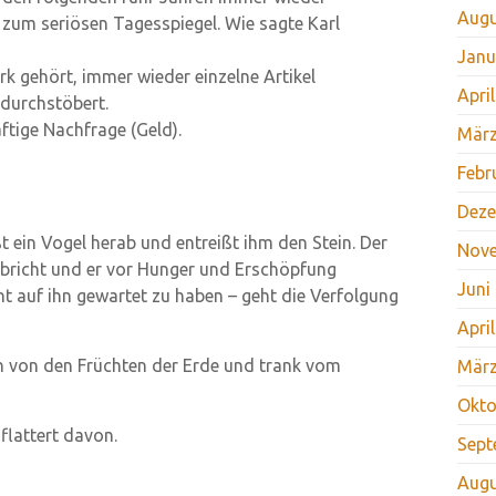
Augu
zum seriösen Tagesspiegel. Wie sagte Karl
Janu
k gehört, immer wieder einzelne Artikel
Apri
durchstöbert.
ftige Nachfrage (Geld).
März
Febr
Deze
ein Vogel herab und entreißt ihm den Stein. Der
Nov
inbricht und er vor Hunger und Erschöpfung
Juni
 auf ihn gewartet zu haben – geht die Verfolgung
Apri
ch von den Früchten der Erde und trank vom
März
Okto
flattert davon.
Sept
Augu