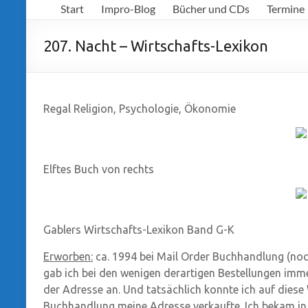
Start
Impro-Blog
Bücher und CDs
Termine
Richter
207. Nacht – Wirtschafts-Lexikon
Regal Religion, Psychologie, Ökonomie
Elftes Buch von rechts
Gablers Wirtschafts-Lexikon Band G-K
Erworben:
ca. 1994 bei Mail Order Buchhandlung (noc
gab ich bei den wenigen derartigen Bestellungen imm
der Adresse an. Und tatsächlich konnte ich auf diese 
Buchhandlung meine Adresse verkaufte. Ich bekam in