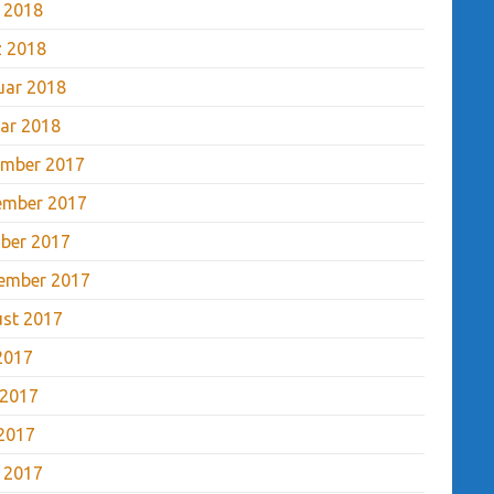
l 2018
 2018
uar 2018
ar 2018
mber 2017
ember 2017
ber 2017
ember 2017
st 2017
 2017
 2017
2017
l 2017