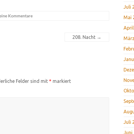
Juli
eine Kommentare
Mai 
Apri
208. Nacht
→
März
Febr
Janu
Deze
Nov
erliche Felder sind mit
*
markiert
Okto
Sept
Augu
Juli
Juni