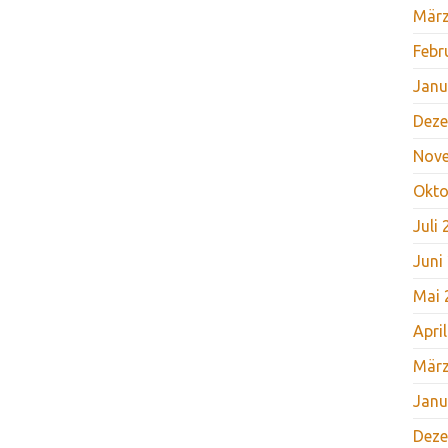
März
Febr
Janu
Deze
Nov
Okto
Juli
Juni
Mai 
Apri
März
Janu
Deze