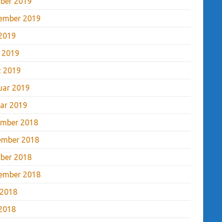
ber 2019
ember 2019
2019
l 2019
 2019
uar 2019
ar 2019
mber 2018
ember 2018
ber 2018
ember 2018
 2018
2018