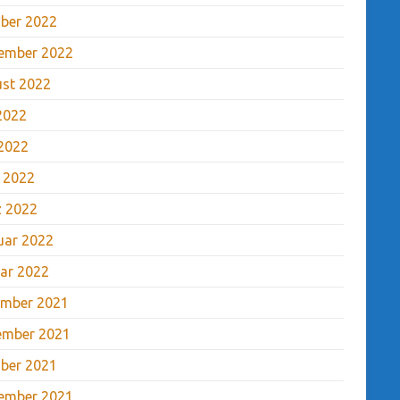
ber 2022
ember 2022
st 2022
 2022
2022
l 2022
 2022
uar 2022
ar 2022
mber 2021
ember 2021
ber 2021
ember 2021