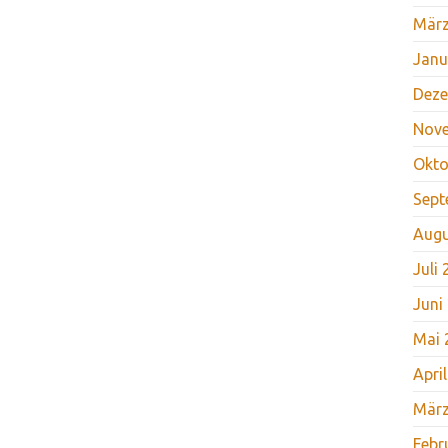
März
Janu
Deze
Nov
Okto
Sept
Augu
Juli
Juni
Mai 
Apri
März
Febr