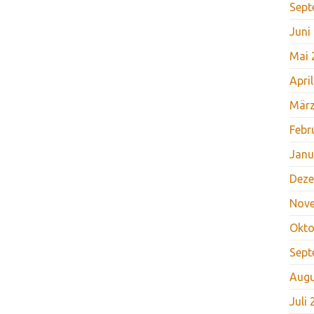
Sept
Juni
Mai 
Apri
März
Febr
Janu
Deze
Nov
Okto
Sept
Augu
Juli