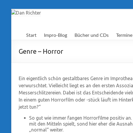
Zum
Inhalt
springen
Dan
Start
Impro-Blog
Bücher und CDs
Termine
Richter
Genre – Horror
Ein eigentlich schön gestaltbares Genre im Improtheat
verwurschtet. Vielleicht liegt es an den ersten Assozi
Messerschlitzereien. Dabei ist das Entscheidende vie
In einem guten Horrorfilm oder -stück läuft im Hinte
jetzt tun?“
So gut wie immer fangen Horrorfilme positiv an.
mit den Mitteln spielt, sond hier eher die Ausnah
„normal“ weiter.