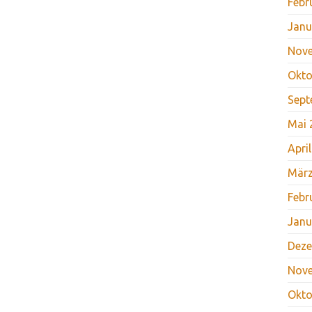
Febr
Janu
Nov
Okto
Sept
Mai 
Apri
März
Febr
Janu
Deze
Nov
Okto