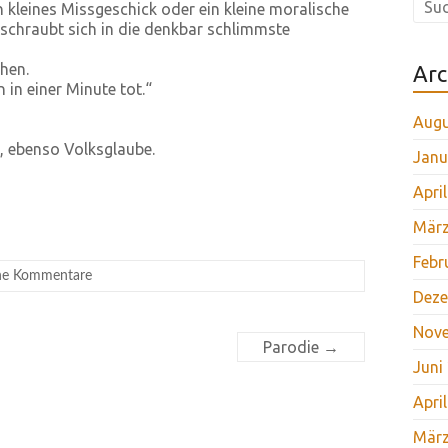
n kleines Missgeschick oder ein kleine moralische
schraubt sich in die denkbar schlimmste
hen.
Arc
n in einer Minute tot.“
Augu
, ebenso Volksglaube.
Janu
Apri
März
Febr
ne Kommentare
Deze
Nov
Parodie
→
Juni
Apri
März