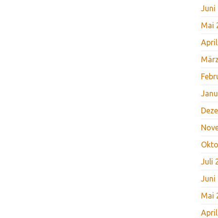
Juni
Mai 
Apri
März
Febr
Janu
Deze
Nov
Okto
Juli
Juni
Mai 
Apri