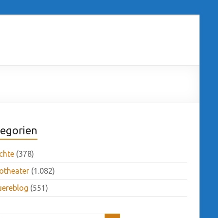
egorien
chte
(378)
otheater
(1.082)
uereblog
(551)