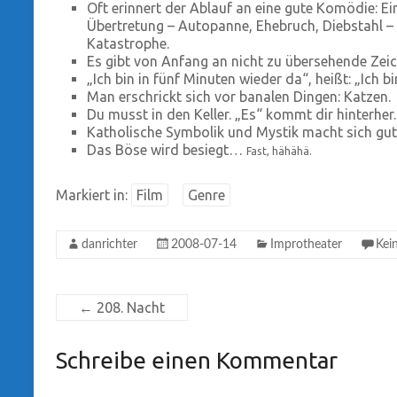
Oft erinnert der Ablauf an eine gute Komödie: Ei
Übertretung – Autopanne, Ehebruch, Diebstahl – 
Katastrophe.
Es gibt von Anfang an nicht zu übersehende Zeic
„Ich bin in fünf Minuten wieder da“, heißt: „Ich bi
Man erschrickt sich vor banalen Dingen: Katzen.
Du musst in den Keller. „Es“ kommt dir hinterher.
Katholische Symbolik und Mystik macht sich gut
Das Böse wird besiegt…
Fast, hähähä.
Markiert in:
Film
Genre
danrichter
2008-07-14
Improtheater
Kei
←
208. Nacht
Schreibe einen Kommentar