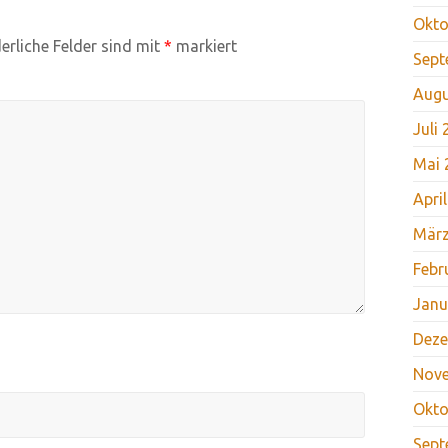
Okto
erliche Felder sind mit
*
markiert
Sept
Augu
Juli
Mai 
Apri
März
Febr
Janu
Deze
Nov
Okto
Sept