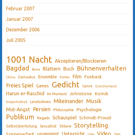
Februar 2007
Januar 2007
Dezember 2006
Juli 2005
1001 Nacht
Akzeptieren/Blockieren
Bagdad
Bühnenverhalten
Blättern
Buch
Basra
Film
Ensemble
Foxback
China
Damaskus
Fehler
Gedicht
Freies Spiel
Games
Genre
Griechenland
Harun er-Raschid
Johnstone
Komik
Im Moment
Miteinander
Musik
Lesebühnen
Körperlichkeit
Persien
Mut-Angst
Psychologie
Philosophie
Publikum
Schauspiel
Schmidt-Proust
Regeln
Storytelling
Sklave
Selbstüberlistung
Sexualität
Video
Unterricht
ungereimt
Szenenarbeit
Zen
USA