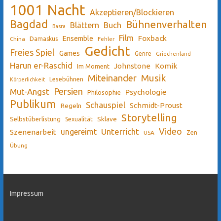
1001 Nacht
Akzeptieren/Blockieren
Bagdad
Bühnenverhalten
Blättern
Buch
Basra
Film
Ensemble
Foxback
China
Damaskus
Fehler
Gedicht
Freies Spiel
Games
Genre
Griechenland
Harun er-Raschid
Johnstone
Komik
Im Moment
Miteinander
Musik
Lesebühnen
Körperlichkeit
Persien
Mut-Angst
Psychologie
Philosophie
Publikum
Schauspiel
Schmidt-Proust
Regeln
Storytelling
Sklave
Selbstüberlistung
Sexualität
Video
Unterricht
ungereimt
Szenenarbeit
Zen
USA
Übung
Impressum