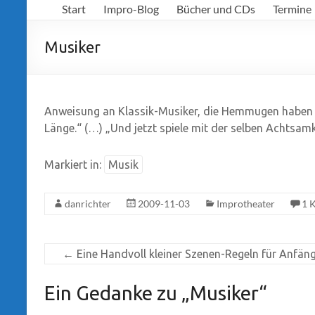
Start
Impro-Blog
Bücher und CDs
Termine
Richter
Musiker
Anweisung an Klassik-Musiker, die Hemmugen haben z
Länge.“ (…) „Und jetzt spiele mit der selben Achtsamk
Markiert in:
Musik
danrichter
2009-11-03
Improtheater
1 
←
Eine Handvoll kleiner Szenen-Regeln für Anfän
Ein Gedanke zu „
Musiker
“