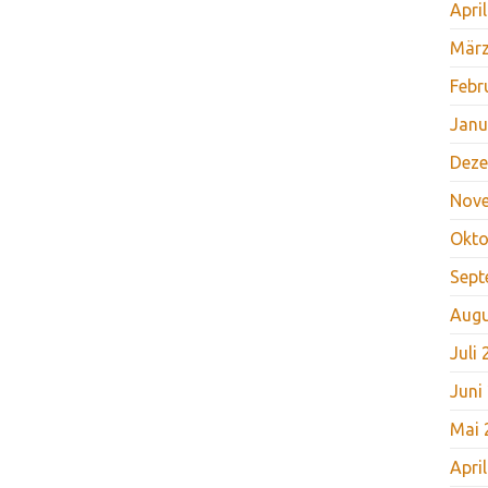
Apri
März
Febr
Janu
Deze
Nov
Okto
Sept
Augu
Juli
Juni
Mai 
Apri