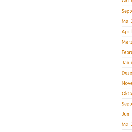
Okto
Sept
Mai 
Apri
März
Febr
Janu
Deze
Nov
Okto
Sept
Juni
Mai 