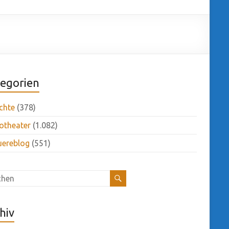
egorien
chte
(378)
otheater
(1.082)
uereblog
(551)
hiv