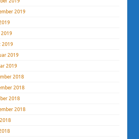
ber 2019
ember 2019
2019
l 2019
 2019
uar 2019
ar 2019
mber 2018
ember 2018
ber 2018
ember 2018
 2018
2018