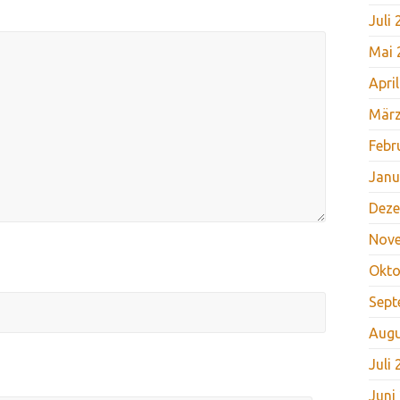
Juli
Mai 
Apri
März
Febr
Janu
Deze
Nov
Okto
Sept
Augu
Juli
Juni