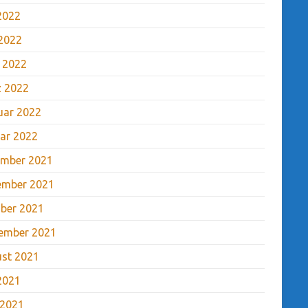
 2022
2022
l 2022
 2022
uar 2022
ar 2022
mber 2021
ember 2021
ber 2021
ember 2021
st 2021
 2021
 2021