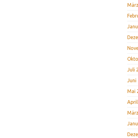
März
Febr
Janu
Deze
Nov
Okto
Juli
Juni
Mai 
Apri
März
Janu
Deze