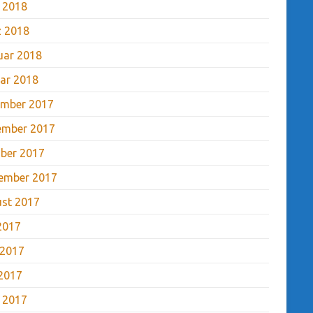
l 2018
 2018
uar 2018
ar 2018
mber 2017
ember 2017
ber 2017
ember 2017
st 2017
 2017
 2017
2017
l 2017