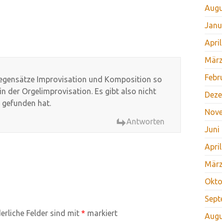
Augu
Janu
Apri
März
Febr
 Gegensätze Improvisation und Komposition so
in der Orgelimprovisation. Es gibt also nicht
Deze
z gefunden hat.
Nov
Antworten
Juni
Apri
März
Okto
Sept
erliche Felder sind mit
*
markiert
Augu