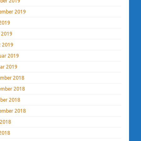
ber 2019
ember 2019
2019
l 2019
 2019
uar 2019
ar 2019
mber 2018
ember 2018
ber 2018
ember 2018
 2018
2018