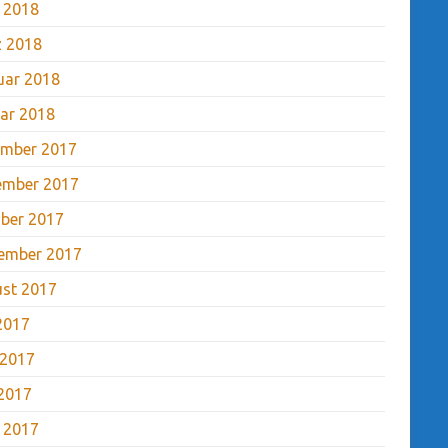
l 2018
 2018
uar 2018
ar 2018
mber 2017
ember 2017
ber 2017
ember 2017
st 2017
 2017
 2017
2017
l 2017