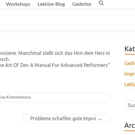
Workshops
Lektüre-Blog
Gedichte
Kat
visierer. Manchmal stellt sich das Hirn dem Herz in
nsch.
Gedi
he Art Of Zen: A Manual For Advanced Performers“
Impr
Lekt
ine Kommentare
Probleme schaffen gute Impro
→
Arc