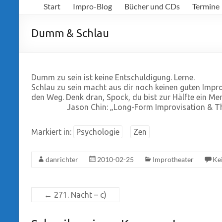
Start
Impro-Blog
Bücher und CDs
Termine
Richter
Dumm & Schlau
Dumm zu sein ist keine Entschuldigung. Lerne.
Schlau zu sein macht aus dir noch keinen guten Impro
den Weg. Denk dran, Spock, du bist zur Hälfte ein Me
Jason Chin: „Long-Form Improvisation & T
Markiert in:
Psychologie
Zen
danrichter
2010-02-25
Improtheater
Ke
←
271. Nacht – c)