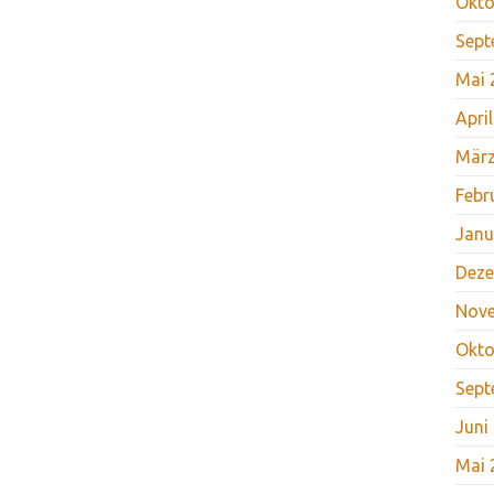
Okto
Sept
Mai 
Apri
März
Febr
Janu
Deze
Nov
Okto
Sept
Juni
Mai 