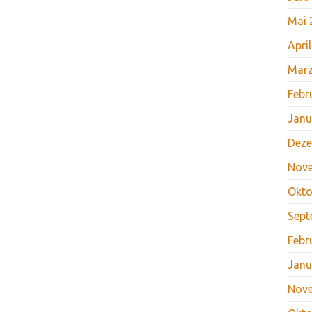
Mai 
Apri
März
Febr
Janu
Deze
Nov
Okto
Sept
Febr
Janu
Nov