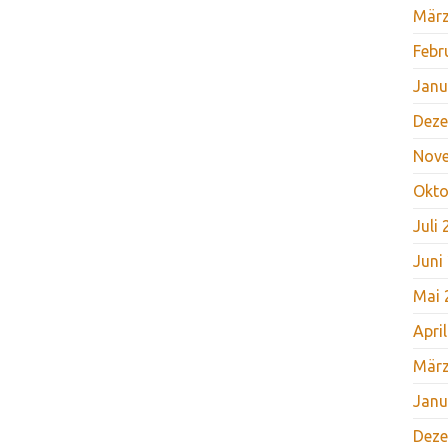
März
Febr
Janu
Deze
Nov
Okto
Juli
Juni
Mai 
Apri
März
Janu
Deze