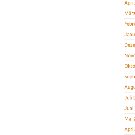
Apri
März
Febr
Janu
Deze
Nov
Okto
Sept
Augu
Juli
Juni
Mai 
Apri