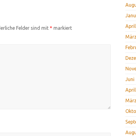
Augu
Janu
Apri
erliche Felder sind mit
*
markiert
März
Febr
Deze
Nov
Juni
Apri
März
Okto
Sept
Augu