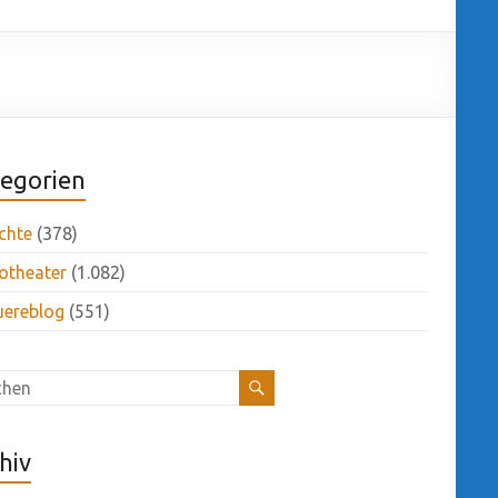
egorien
chte
(378)
otheater
(1.082)
uereblog
(551)
hiv