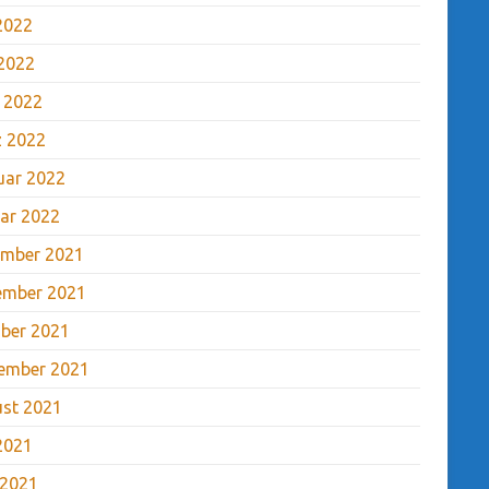
 2022
2022
l 2022
 2022
uar 2022
ar 2022
mber 2021
ember 2021
ber 2021
ember 2021
st 2021
 2021
 2021