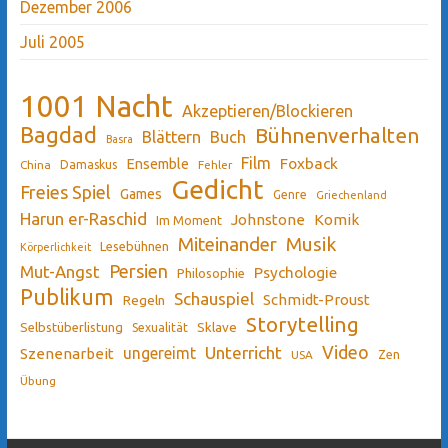
Dezember 2006
Juli 2005
1001 Nacht
Akzeptieren/Blockieren
Bagdad
Bühnenverhalten
Blättern
Buch
Basra
Film
Ensemble
Foxback
China
Damaskus
Fehler
Gedicht
Freies Spiel
Games
Genre
Griechenland
Harun er-Raschid
Johnstone
Komik
Im Moment
Miteinander
Musik
Lesebühnen
Körperlichkeit
Persien
Mut-Angst
Psychologie
Philosophie
Publikum
Schauspiel
Schmidt-Proust
Regeln
Storytelling
Sklave
Selbstüberlistung
Sexualität
Video
Unterricht
ungereimt
Szenenarbeit
Zen
USA
Übung