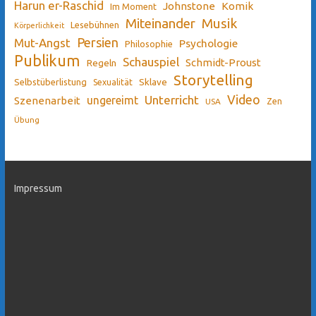
Harun er-Raschid
Johnstone
Komik
Im Moment
Miteinander
Musik
Lesebühnen
Körperlichkeit
Persien
Mut-Angst
Psychologie
Philosophie
Publikum
Schauspiel
Schmidt-Proust
Regeln
Storytelling
Sklave
Selbstüberlistung
Sexualität
Video
Unterricht
ungereimt
Szenenarbeit
Zen
USA
Übung
Impressum