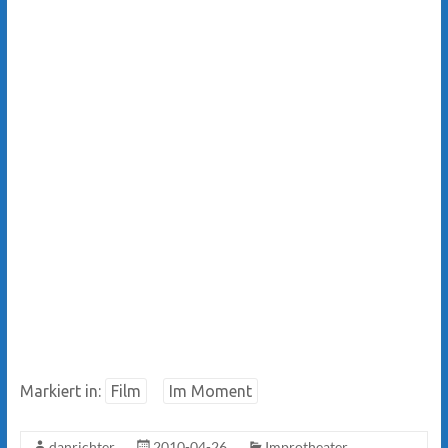
Markiert in:
Film
Im Moment
danrichter
2010-04-26
Improtheater