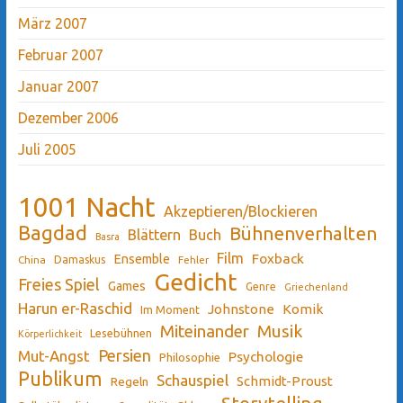
März 2007
Februar 2007
Januar 2007
Dezember 2006
Juli 2005
1001 Nacht
Akzeptieren/Blockieren
Bagdad
Bühnenverhalten
Blättern
Buch
Basra
Film
Ensemble
Foxback
China
Damaskus
Fehler
Gedicht
Freies Spiel
Games
Genre
Griechenland
Harun er-Raschid
Johnstone
Komik
Im Moment
Miteinander
Musik
Lesebühnen
Körperlichkeit
Persien
Mut-Angst
Psychologie
Philosophie
Publikum
Schauspiel
Schmidt-Proust
Regeln
Storytelling