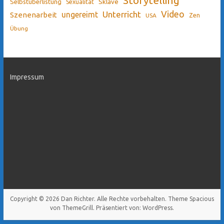
Sklave
Selbstüberlistung
Sexualität
Video
Unterricht
ungereimt
Szenenarbeit
Zen
USA
Übung
Impressum
Copyright © 2026
Dan Richter
. Alle Rechte vorbehalten. Theme
Spacious
von ThemeGrill. Präsentiert von:
WordPress
.