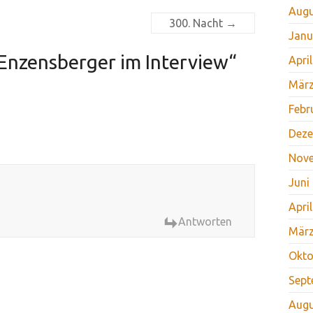
Augu
300. Nacht
→
Janu
nzensberger im Interview
“
Apri
März
Febr
Deze
Nov
Juni
Apri
Antworten
März
Okto
Sept
Augu