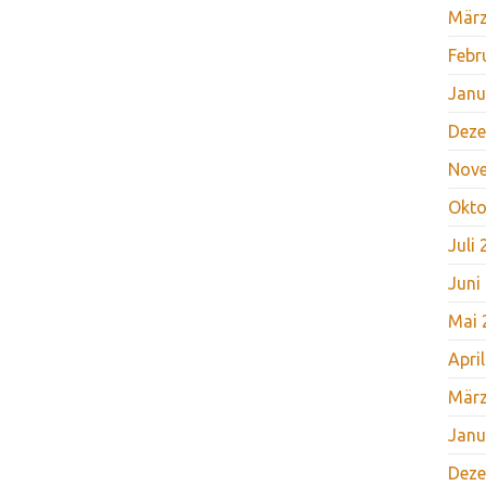
März
Febr
Janu
Deze
Nov
Okto
Juli
Juni
Mai 
Apri
März
Janu
Deze