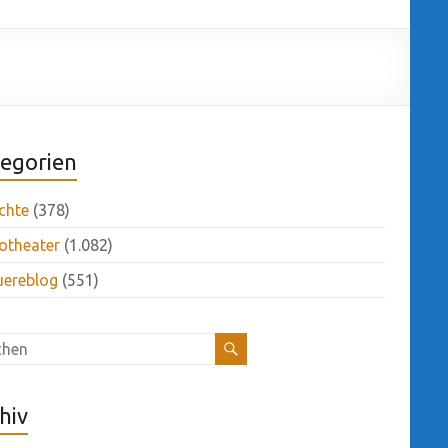
egorien
chte
(378)
otheater
(1.082)
uereblog
(551)
hiv