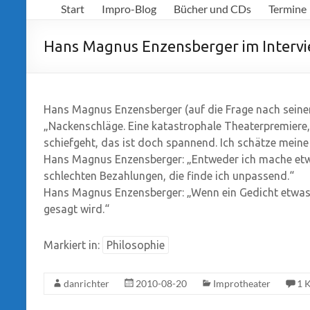
Start
Impro-Blog
Bücher und CDs
Termine
Richter
Hans Magnus Enzensberger im Interv
Hans Magnus Enzensberger (auf die Frage nach seinem
„Nackenschläge. Eine katastrophale Theaterpremiere,
schiefgeht, das ist doch spannend. Ich schätze meine
Hans Magnus Enzensberger: „Entweder ich mache etw
schlechten Bezahlungen, die finde ich unpassend.“
Hans Magnus Enzensberger: „Wenn ein Gedicht etwas t
gesagt wird.“
Markiert in:
Philosophie
danrichter
2010-08-20
Improtheater
1 