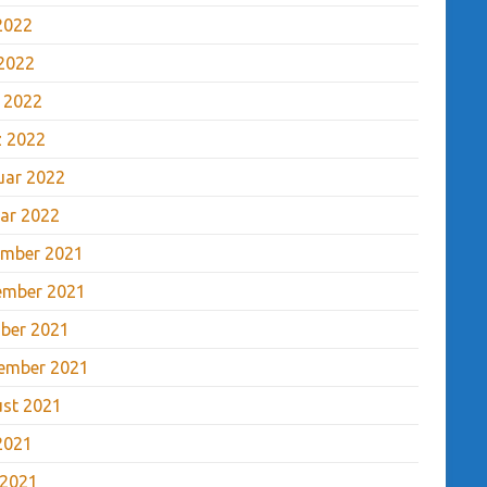
 2022
2022
l 2022
 2022
uar 2022
ar 2022
mber 2021
ember 2021
ber 2021
ember 2021
st 2021
 2021
 2021