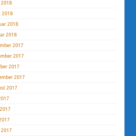
l 2018
 2018
uar 2018
ar 2018
mber 2017
ember 2017
ber 2017
ember 2017
st 2017
 2017
 2017
2017
l 2017