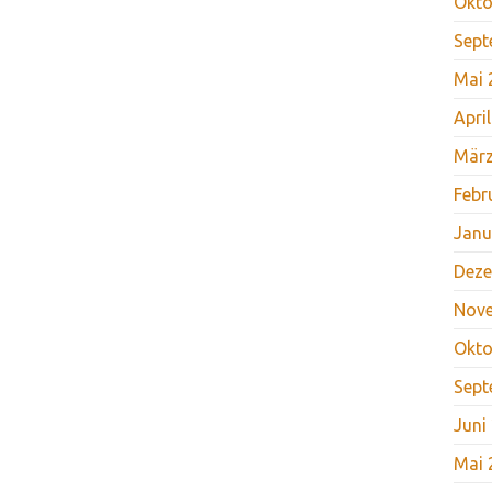
Okto
Sept
Mai 
Apri
März
Febr
Janu
Deze
Nov
Okto
Sept
Juni
Mai 