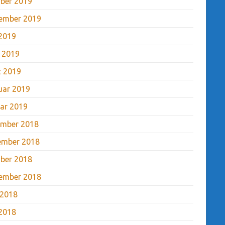
ber 2019
ember 2019
2019
l 2019
 2019
uar 2019
ar 2019
mber 2018
ember 2018
ber 2018
ember 2018
 2018
2018