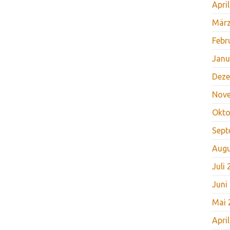
Apri
März
Febr
Janu
Deze
Nov
Okto
Sept
Augu
Juli
Juni
Mai 
Apri