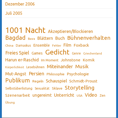
Dezember 2006
Juli 2005
1001 Nacht
Akzeptieren/Blockieren
Bagdad
Bühnenverhalten
Blättern
Buch
Basra
Film
Ensemble
Foxback
China
Damaskus
Fehler
Gedicht
Freies Spiel
Games
Genre
Griechenland
Harun er-Raschid
Johnstone
Komik
Im Moment
Miteinander
Musik
Lesebühnen
Körperlichkeit
Persien
Mut-Angst
Psychologie
Philosophie
Publikum
Schauspiel
Schmidt-Proust
Regeln
Storytelling
Sklave
Selbstüberlistung
Sexualität
Video
Unterricht
ungereimt
Szenenarbeit
Zen
USA
Übung