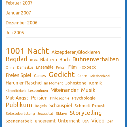
Februar 2007
Januar 2007
Dezember 2006
Juli 2005
1001 Nacht
Akzeptieren/Blockieren
Bagdad
Bühnenverhalten
Blättern
Buch
Basra
Film
Ensemble
Foxback
China
Damaskus
Fehler
Gedicht
Freies Spiel
Games
Genre
Griechenland
Harun er-Raschid
Johnstone
Komik
Im Moment
Miteinander
Musik
Lesebühnen
Körperlichkeit
Persien
Mut-Angst
Psychologie
Philosophie
Publikum
Schauspiel
Schmidt-Proust
Regeln
Storytelling
Sklave
Selbstüberlistung
Sexualität
Video
Unterricht
ungereimt
Szenenarbeit
Zen
USA