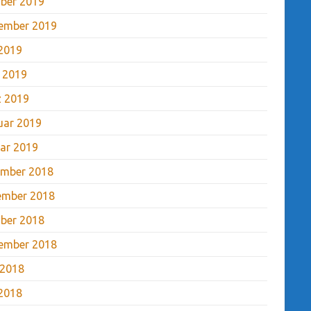
ber 2019
ember 2019
2019
l 2019
 2019
uar 2019
ar 2019
mber 2018
ember 2018
ber 2018
ember 2018
 2018
2018