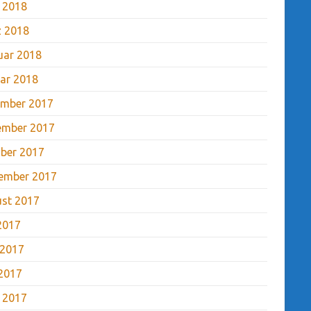
l 2018
 2018
uar 2018
ar 2018
mber 2017
ember 2017
ber 2017
ember 2017
st 2017
 2017
 2017
2017
l 2017