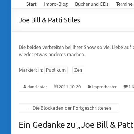
Start
Impro-Blog
Bücher und CDs
Termine
Richter
Joe Bill & Patti Stiles
Die beiden verbreiten bei ihrer Show so viel Liebe auf 
wieder etwas anderes machen.
Markiert in:
Publikum
Zen
danrichter
2011-10-30
Improtheater
1 
←
Die Blockaden der Fortgeschrittenen
Ein Gedanke zu „
Joe Bill & Patt