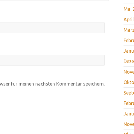
Mai 
Apri
März
Febr
Janu
Deze
Nov
Okto
wser für meinen nächsten Kommentar speichern.
Sept
Febr
Janu
Nov