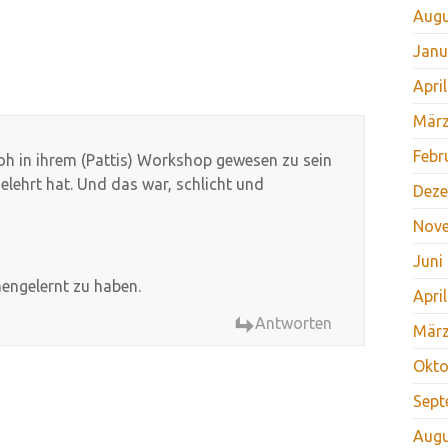
Augu
Janu
Apri
März
Febr
roh in ihrem (Pattis) Workshop gewesen zu sein
gelehrt hat. Und das war, schlicht und
Deze
Nov
Juni
engelernt zu haben.
Apri
Antworten
März
Okto
Sept
Augu