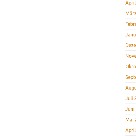
Apri
März
Febr
Janu
Deze
Nov
Okto
Sept
Augu
Juli
Juni
Mai 
Apri