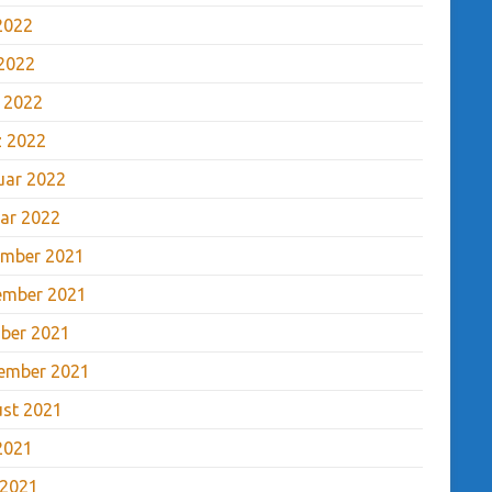
 2022
2022
l 2022
 2022
uar 2022
ar 2022
mber 2021
ember 2021
ber 2021
ember 2021
st 2021
 2021
 2021