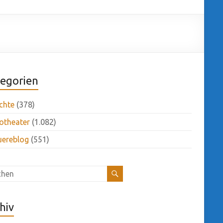
egorien
chte
(378)
otheater
(1.082)
uereblog
(551)
hiv