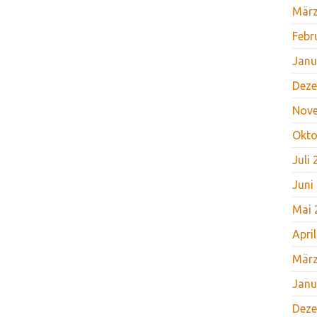
März
Febr
Janu
Deze
Nov
Okto
Juli
Juni
Mai 
Apri
März
Janu
Deze