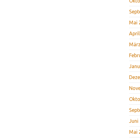
Okto
Sept
Mai 
Apri
März
Febr
Janu
Deze
Nov
Okto
Sept
Juni
Mai 