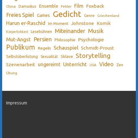
Film
Ensemble
Foxback
China
Damaskus
Fehler
Gedicht
Freies Spiel
Games
Genre
Griechenland
Harun er-Raschid
Johnstone
Komik
Im Moment
Miteinander
Musik
Lesebühnen
Körperlichkeit
Persien
Mut-Angst
Psychologie
Philosophie
Publikum
Schauspiel
Schmidt-Proust
Regeln
Storytelling
Sklave
Selbstüberlistung
Sexualität
Video
Unterricht
ungereimt
Szenenarbeit
Zen
USA
Übung
Impressum