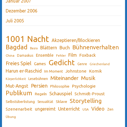
Januar 2007
Dezember 2006
Juli 2005
1001 Nacht
Akzeptieren/Blockieren
Bagdad
Bühnenverhalten
Blättern
Buch
Basra
Film
Ensemble
Foxback
China
Damaskus
Fehler
Gedicht
Freies Spiel
Games
Genre
Griechenland
Harun er-Raschid
Johnstone
Komik
Im Moment
Miteinander
Musik
Lesebühnen
Körperlichkeit
Persien
Mut-Angst
Psychologie
Philosophie
Publikum
Schauspiel
Schmidt-Proust
Regeln
Storytelling
Sklave
Selbstüberlistung
Sexualität
Video
Unterricht
ungereimt
Szenenarbeit
Zen
USA
Übung