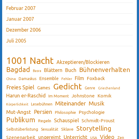
Februar 2007
Januar 2007
Dezember 2006
Juli 2005
1001 Nacht
Akzeptieren/Blockieren
Bagdad
Bühnenverhalten
Blättern
Buch
Basra
Film
Ensemble
Foxback
China
Damaskus
Fehler
Gedicht
Freies Spiel
Games
Genre
Griechenland
Harun er-Raschid
Johnstone
Komik
Im Moment
Miteinander
Musik
Lesebühnen
Körperlichkeit
Persien
Mut-Angst
Psychologie
Philosophie
Publikum
Schauspiel
Schmidt-Proust
Regeln
Storytelling
Sklave
Selbstüberlistung
Sexualität
Video
Unterricht
ungereimt
Szenenarbeit
Zen
USA