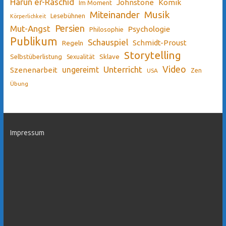
Harun er-Raschid
Johnstone
Komik
Im Moment
Miteinander
Musik
Lesebühnen
Körperlichkeit
Persien
Mut-Angst
Psychologie
Philosophie
Publikum
Schauspiel
Schmidt-Proust
Regeln
Storytelling
Sklave
Selbstüberlistung
Sexualität
Video
Unterricht
ungereimt
Szenenarbeit
Zen
USA
Übung
Impressum