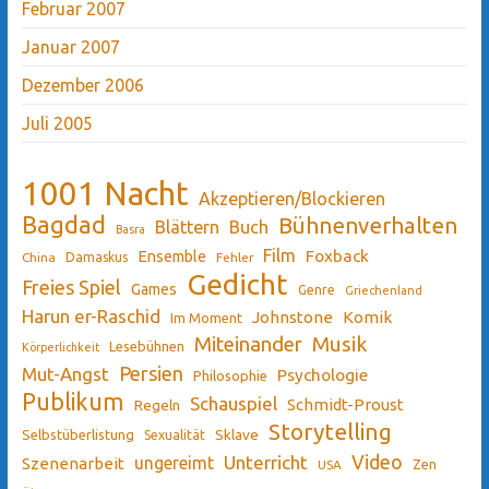
Februar 2007
Januar 2007
Dezember 2006
Juli 2005
1001 Nacht
Akzeptieren/Blockieren
Bagdad
Bühnenverhalten
Blättern
Buch
Basra
Film
Ensemble
Foxback
China
Damaskus
Fehler
Gedicht
Freies Spiel
Games
Genre
Griechenland
Harun er-Raschid
Johnstone
Komik
Im Moment
Miteinander
Musik
Lesebühnen
Körperlichkeit
Persien
Mut-Angst
Psychologie
Philosophie
Publikum
Schauspiel
Schmidt-Proust
Regeln
Storytelling
Sklave
Selbstüberlistung
Sexualität
Video
Unterricht
ungereimt
Szenenarbeit
Zen
USA