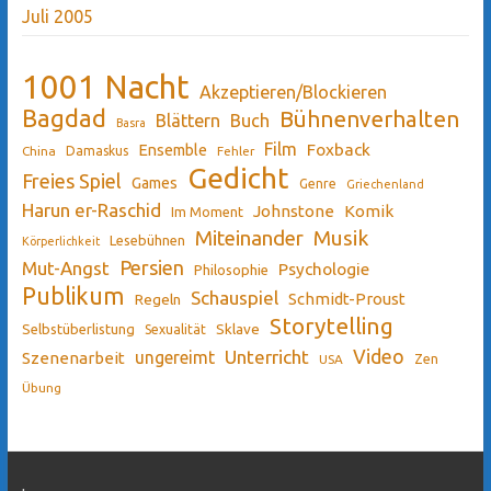
Juli 2005
1001 Nacht
Akzeptieren/Blockieren
Bagdad
Bühnenverhalten
Blättern
Buch
Basra
Film
Ensemble
Foxback
China
Damaskus
Fehler
Gedicht
Freies Spiel
Games
Genre
Griechenland
Harun er-Raschid
Johnstone
Komik
Im Moment
Miteinander
Musik
Lesebühnen
Körperlichkeit
Persien
Mut-Angst
Psychologie
Philosophie
Publikum
Schauspiel
Schmidt-Proust
Regeln
Storytelling
Sklave
Selbstüberlistung
Sexualität
Video
Unterricht
ungereimt
Szenenarbeit
Zen
USA
Übung