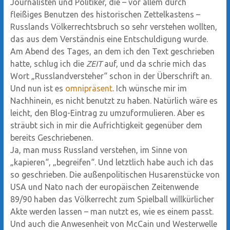
Journalisten und Politiker, die – vor allem durch
fleißiges Benutzen des historischen Zettelkastens –
Russlands Völkerrechtsbruch so sehr verstehen wollten,
das aus dem Verständnis eine Entschuldigung wurde.
Am Abend des Tages, an dem ich den Text geschrieben
hatte, schlug ich die
ZEIT
auf, und da schrie mich das
Wort „Russlandversteher“ schon in der Überschrift an.
Und nun ist es
omnipräsent
. Ich wünsche mir im
Nachhinein, es nicht benutzt zu haben. Natürlich wäre es
leicht, den Blog-Eintrag zu umzuformulieren. Aber es
sträubt sich in mir die Aufrichtigkeit gegenüber dem
bereits Geschriebenen.
Ja, man muss Russland verstehen, im Sinne von
„kapieren“, „begreifen“. Und letztlich habe auch ich das
so geschrieben. Die außenpolitischen Husarenstücke von
USA und Nato nach der europäischen Zeitenwende
89/90 haben das Völkerrecht zum Spielball willkürlicher
Akte werden lassen – man nutzt es, wie es einem passt.
Und auch die Anwesenheit von McCain und Westerwelle