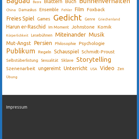
Bagdad
Bühnenverhalten
Blättern
Buch
Basra
Film
Ensemble
Foxback
China
Damaskus
Fehler
Gedicht
Freies Spiel
Games
Genre
Griechenland
Harun er-Raschid
Johnstone
Komik
Im Moment
Miteinander
Musik
Lesebühnen
Körperlichkeit
Persien
Mut-Angst
Psychologie
Philosophie
Publikum
Schauspiel
Schmidt-Proust
Regeln
Storytelling
Sklave
Selbstüberlistung
Sexualität
Video
Unterricht
ungereimt
Szenenarbeit
Zen
USA
Übung
Impressum