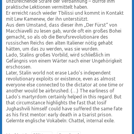
unzureichende Strafe der Verbannung – dürfte ihm
praktische Lektionen vermittelt haben.
Er erreicht rasch wieder Tbilissi und kommt in Kontakt
mit Lew Kamenew, der ihn unterstützt.
Aus dem Umstand, dass dieser ihm „Der Fürst“ von
Macchiavelli zu lesen gab, wurde oft ein großes Bohei
gemacht, so als ob die Berufsrevolutionäre des
russischen Reichs den alten Italiener nötig gehabt
hätten, um das zu werden, was sie wurden.
Lado, Stalins großes Vorbild, wird schließlich im
Gefängnis von einem Wärter nach einer Ungehörigkeit
erschossen.
Later, Stalin world not erase Lado’s independent
revolutionary exploits or existence, even as almost
everyone else connected to the dictator at one time or
another would be airbrushed. (…) The earliness of
Lado’s martyrdom certainly helped in this regard. But
that circumstance highlights the fast that Iosif
Jughashvili himself could have suffered the same fate
as his first mentor: early death in a tsarist prison.
Gelernte englische Vokabeln: Chattel, internal exile.