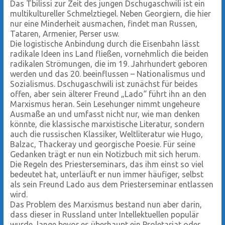
Das Tbilissi zur Zeit des jungen Dschugaschwili ist ein
multikultureller Schmelztiegel. Neben Georgiern, die hier
nur eine Minderheit ausmachen, findet man Russen,
Tataren, Armenier, Perser usw.
Die logistische Anbindung durch die Eisenbahn lässt
radikale Ideen ins Land fließen, vornehmlich die beiden
radikalen Strömungen, die im 19. Jahrhundert geboren
werden und das 20. beeinflussen – Nationalismus und
Sozialismus. Dschugaschwili ist zunächst für beides
offen, aber sein älterer Freund „Lado“ führt ihn an den
Marxismus heran. Sein Lesehunger nimmt ungeheure
Ausmaße an und umfasst nicht nur, wie man denken
könnte, die klassische marxistische Literatur, sondern
auch die russischen Klassiker, Weltliteratur wie Hugo,
Balzac, Thackeray und georgische Poesie. Für seine
Gedanken trägt er nun ein Notizbuch mit sich herum.
Die Regeln des Priesterseminars, das ihm einst so viel
bedeutet hat, unterläuft er nun immer häufiger, selbst
als sein Freund Lado aus dem Priesterseminar entlassen
wird.
Das Problem des Marxismus bestand nun aber darin,
dass dieser in Russland unter Intellektuellen populär
wurde, lange bevor es überhaupt ein Proletariat oder