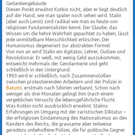
Gedankengebäude
Diesen Punkt erwähnt Kotkin nicht, aber er liegt deutlich
auf der Hand, wie man später noch sehen wird. Stalin
(aber auch Lenin) sind radikal wie man es heute von
religiösen Fundamentalisten kennt. Der Glaube, das
Wissen um die hehre Wahrheit gepachtet zu haben, lässt
jede unmittelbare Menschlichkeit erlöschen. Der
Humanismus degeneriert zur abstrakten Formel.
Von nun an wird Stalin ein Agitator, Lehrer, Outlaw und
Revolutionär. Er weiß, mit wenig Geld auszukommen,
entweicht mehrmals der Gendarmerie und geht
schließlich in den Untergrund.
1903 wird er schließlich, nach Zusammenstößen
zwischen protestierenden Arbeitern und der Polizei in
Batumi
, erstmals nach Sibirien verbannt. Schon nach
weniger als drei Monaten gelingt ihm (nach einem
vergeblichen Versuch) die lebensgefährliche Flucht.
Was Kotkin nicht ausdrücklich erwähnt: Stalins
Erfahrungen im Umgang mit der zaristischen Diktatur –
der erfolglosen Eindämmung des Nationalismus an den
Rändern des Reichs, die grausame aber teilweise
geradezu unbeholfene Polizei, die für politische Gegner