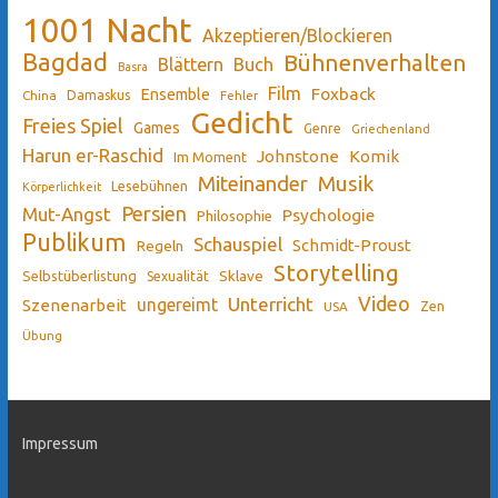
1001 Nacht
Akzeptieren/Blockieren
Bagdad
Bühnenverhalten
Blättern
Buch
Basra
Film
Ensemble
Foxback
China
Damaskus
Fehler
Gedicht
Freies Spiel
Games
Genre
Griechenland
Harun er-Raschid
Johnstone
Komik
Im Moment
Miteinander
Musik
Lesebühnen
Körperlichkeit
Persien
Mut-Angst
Psychologie
Philosophie
Publikum
Schauspiel
Schmidt-Proust
Regeln
Storytelling
Sklave
Selbstüberlistung
Sexualität
Video
Unterricht
ungereimt
Szenenarbeit
Zen
USA
Übung
Impressum