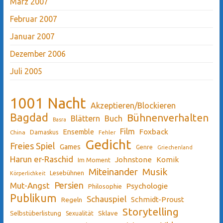
März 2007
Februar 2007
Januar 2007
Dezember 2006
Juli 2005
1001 Nacht
Akzeptieren/Blockieren
Bagdad
Bühnenverhalten
Blättern
Buch
Basra
Film
Ensemble
Foxback
China
Damaskus
Fehler
Gedicht
Freies Spiel
Games
Genre
Griechenland
Harun er-Raschid
Johnstone
Komik
Im Moment
Miteinander
Musik
Lesebühnen
Körperlichkeit
Persien
Mut-Angst
Psychologie
Philosophie
Publikum
Schauspiel
Schmidt-Proust
Regeln
Storytelling
Sklave
Selbstüberlistung
Sexualität