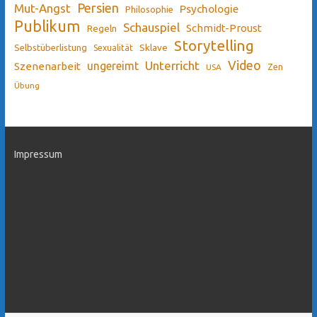
Persien
Mut-Angst
Psychologie
Philosophie
Publikum
Schauspiel
Schmidt-Proust
Regeln
Storytelling
Sklave
Selbstüberlistung
Sexualität
Video
Unterricht
ungereimt
Szenenarbeit
Zen
USA
Übung
Impressum