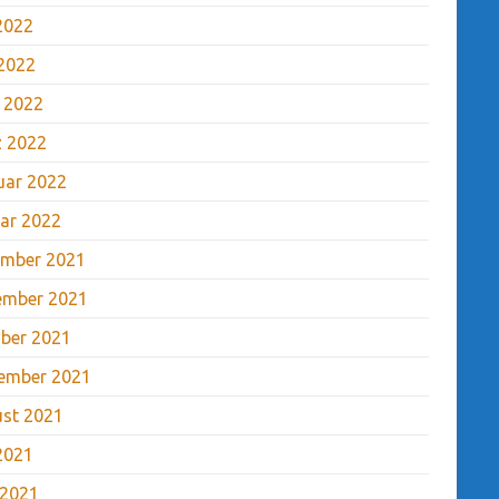
 2022
2022
l 2022
 2022
uar 2022
ar 2022
mber 2021
ember 2021
ber 2021
ember 2021
st 2021
 2021
 2021