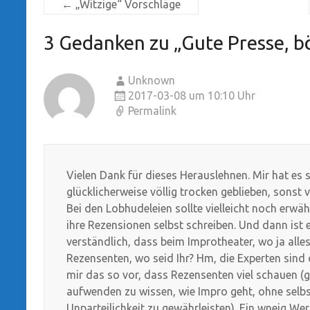
←
„Witzige“ Vorschläge
3 Gedanken zu „
Gute Presse, b
Unknown
2017-03-08 um 10:10 Uhr
Permalink
Vielen Dank für dieses Herauslehnen. Mir hat es 
glücklicherweise völlig trocken geblieben, sonst
Bei den Lobhudeleien sollte vielleicht noch erw
ihre Rezensionen selbst schreiben. Und dann ist
verständlich, dass beim Improtheater, wo ja alle
Rezensenten, wo seid Ihr? Hm, die Experten sind o
mir das so vor, dass Rezensenten viel schauen (gg
aufwenden zu wissen, wie Impro geht, ohne selbs
Unparteilichkeit zu gewährleisten). Ein wneig We