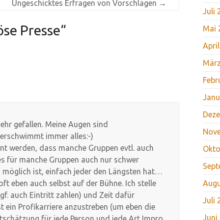
Ungeschicktes Erfragen von Vorschlägen
→
Juli
öse Presse
“
Mai 
Apri
März
Febr
Janu
Deze
sehr gefallen. Meine Augen sind
Nov
 verschwimmt immer alles:-)
ähnt werden, dass manche Gruppen evtl. auch
Okto
 es für manche Gruppen auch nur schwer
Sept
s möglich ist, einfach jeder den Längsten hat…
ft eben auch selbst auf der Bühne. Ich stelle
Augu
f. auch Eintritt zahlen) und Zeit dafür
Juli
t ein Profikarriere anzustreben (um eben die
Juni
rtschätzung für jede Person und jede Art Impro