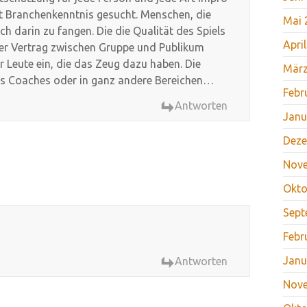
it Branchenkenntnis gesucht. Menschen, die
Mai 
h darin zu fangen. Die die Qualität des Spiels
Apri
der Vertrag zwischen Gruppe und Publikum
ar Leute ein, die das Zeug dazu haben. Die
März
als Coaches oder in ganz andere Bereichen…
Febr
Antworten
Janu
Deze
Nov
Okto
Sept
Febr
Janu
Antworten
Nov