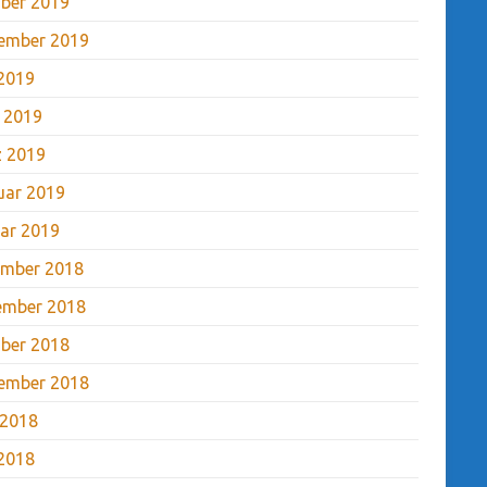
ber 2019
ember 2019
2019
l 2019
 2019
uar 2019
ar 2019
mber 2018
ember 2018
ber 2018
ember 2018
 2018
2018