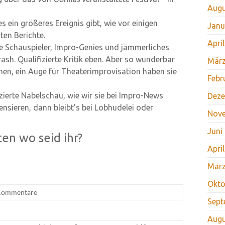
Augu
s ein größeres Ereignis gibt, wie vor einigen
Janu
ten Berichte.
Apri
eue Schauspieler, Impro-Genies und jämmerliches
sh. Qualifizierte Kritik eben. Aber so wunderbar
März
nen, ein Auge für Theaterimprovisation haben sie
Febr
zierte Nabelschau, wie wir sie bei Impro-News
Deze
nsieren, dann bleibt’s bei Lobhudelei oder
Nov
Juni
en wo seid ihr?
Apri
März
Okto
Kommentare
Sept
Augu