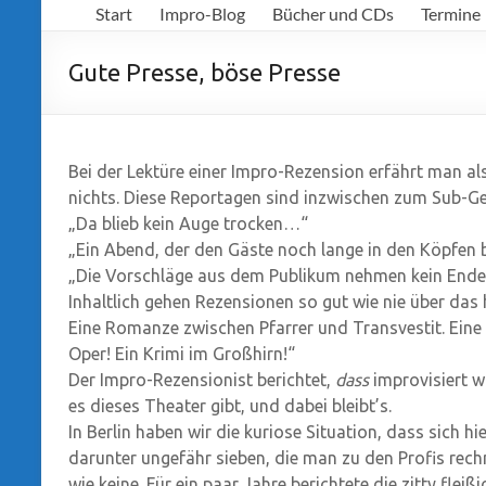
Start
Impro-Blog
Bücher und CDs
Termine
Richter
Gute Presse, böse Presse
Bei der Lektüre einer Impro-Rezension erfährt man al
nichts. Diese Reportagen sind inzwischen zum Sub-
„Da blieb kein Auge trocken…“
„Ein Abend, der den Gäste noch lange in den Köpfen 
„Die Vorschläge aus dem Publikum nehmen kein Ende
Inhaltlich gehen Rezensionen so gut wie nie über das
Eine Romanze zwischen Pfarrer und Transvestit. Eine
Oper! Ein Krimi im Großhirn!“
Der Impro-Rezensionist berichtet,
dass
improvisiert w
es dieses Theater gibt, und dabei bleibt’s.
In Berlin haben wir die kuriose Situation, dass sich h
darunter ungefähr sieben, die man zu den Profis rech
wie keine. Für ein paar Jahre berichtete die zitty flei