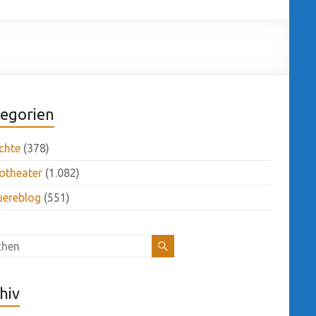
egorien
chte
(378)
otheater
(1.082)
uereblog
(551)
hiv