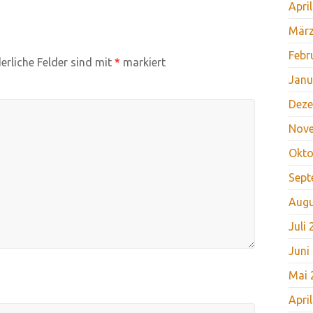
Apri
März
Febr
erliche Felder sind mit
*
markiert
Janu
Deze
Nov
Okto
Sept
Augu
Juli
Juni
Mai 
Apri