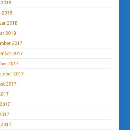
l 2018
 2018
uar 2018
ar 2018
mber 2017
ember 2017
ber 2017
ember 2017
st 2017
 2017
 2017
2017
l 2017