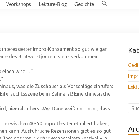
Workshops
Lektüre-Blog
Gedichte
s interessierter Impro-Konsument so gut wie gar
Kat
Genre des Bratwurstjournalismus verkommen.
Gedi
bleiben wird…“
Impr
.“
 hinaus, was die Zuschauer als Vorschläge einrufen:
Lekt
 Eifersuchtsszene beim Zahnarzt! Eine chinesische
ird, niemals übers
Wie.
Dann weiß der Leser, dass
ier inzwischen 40-50 Improtheater etabliert haben,
Arc
nen kann. Ausführliche Rezensionen gibt es so gut
ßig über das von
Gorillas
veranstaltete Festival – in