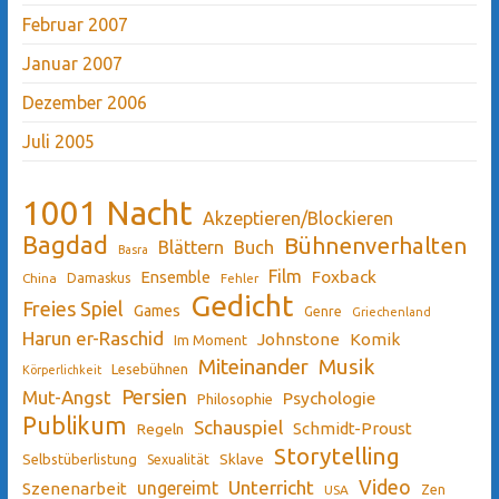
Februar 2007
Januar 2007
Dezember 2006
Juli 2005
1001 Nacht
Akzeptieren/Blockieren
Bagdad
Bühnenverhalten
Blättern
Buch
Basra
Film
Ensemble
Foxback
China
Damaskus
Fehler
Gedicht
Freies Spiel
Games
Genre
Griechenland
Harun er-Raschid
Johnstone
Komik
Im Moment
Miteinander
Musik
Lesebühnen
Körperlichkeit
Persien
Mut-Angst
Psychologie
Philosophie
Publikum
Schauspiel
Schmidt-Proust
Regeln
Storytelling
Sklave
Selbstüberlistung
Sexualität
Video
Unterricht
ungereimt
Szenenarbeit
Zen
USA