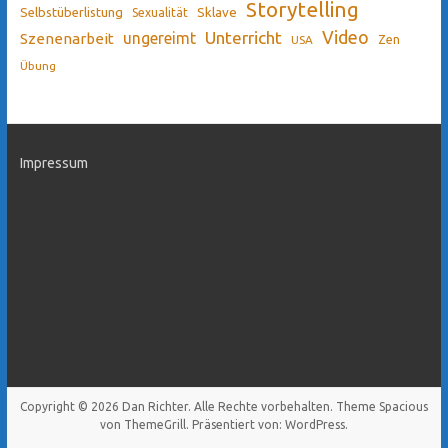
Storytelling
Sklave
Selbstüberlistung
Sexualität
Video
Unterricht
ungereimt
Szenenarbeit
Zen
USA
Übung
Impressum
Copyright © 2026
Dan Richter
. Alle Rechte vorbehalten. Theme
Spacious
von ThemeGrill. Präsentiert von:
WordPress
.