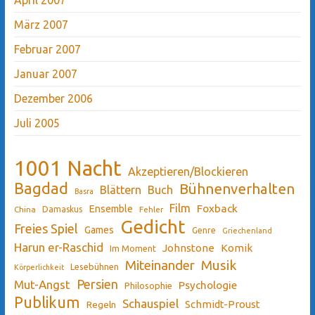
März 2007
Februar 2007
Januar 2007
Dezember 2006
Juli 2005
1001 Nacht
Akzeptieren/Blockieren
Bagdad
Bühnenverhalten
Blättern
Buch
Basra
Film
Ensemble
Foxback
China
Damaskus
Fehler
Gedicht
Freies Spiel
Games
Genre
Griechenland
Harun er-Raschid
Johnstone
Komik
Im Moment
Miteinander
Musik
Lesebühnen
Körperlichkeit
Persien
Mut-Angst
Psychologie
Philosophie
Publikum
Schauspiel
Schmidt-Proust
Regeln