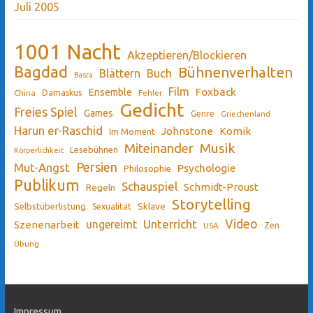
Juli 2005
1001 Nacht
Akzeptieren/Blockieren
Bagdad
Bühnenverhalten
Blättern
Buch
Basra
Film
Ensemble
Foxback
China
Damaskus
Fehler
Gedicht
Freies Spiel
Games
Genre
Griechenland
Harun er-Raschid
Johnstone
Komik
Im Moment
Miteinander
Musik
Lesebühnen
Körperlichkeit
Persien
Mut-Angst
Psychologie
Philosophie
Publikum
Schauspiel
Schmidt-Proust
Regeln
Storytelling
Sklave
Selbstüberlistung
Sexualität
Video
Unterricht
ungereimt
Szenenarbeit
Zen
USA
Übung
Impressum