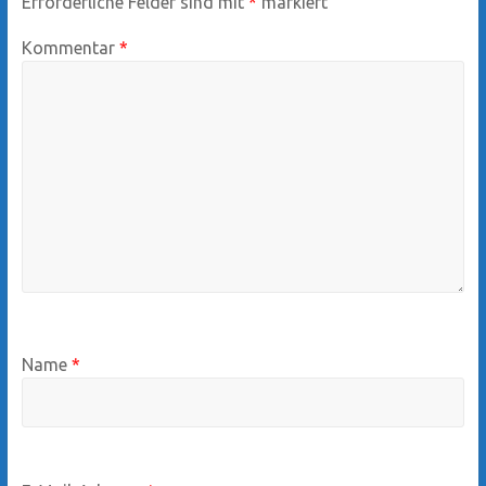
Erforderliche Felder sind mit
*
markiert
Kommentar
*
Name
*