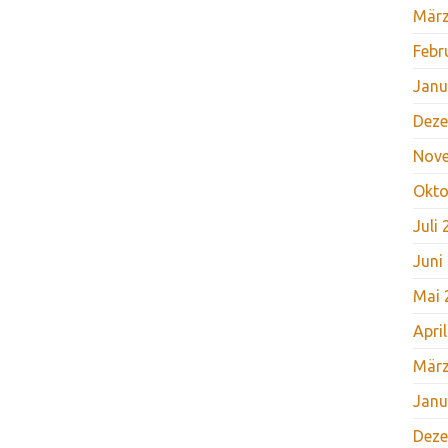
März
Febr
Janu
Deze
Nov
Okto
Juli
Juni
Mai 
Apri
März
Janu
Deze