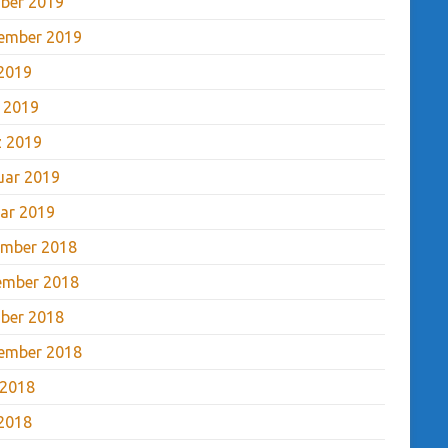
ber 2019
ember 2019
2019
l 2019
 2019
uar 2019
ar 2019
mber 2018
ember 2018
ber 2018
ember 2018
 2018
2018