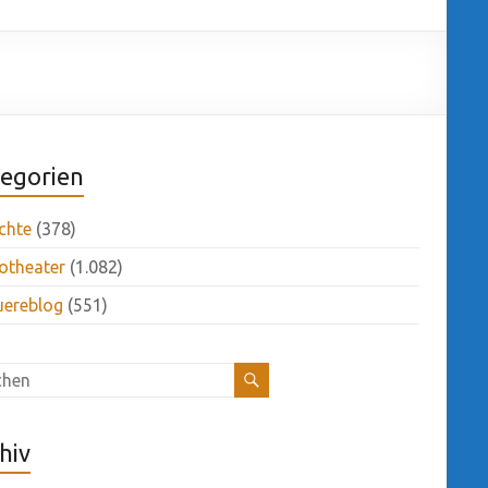
egorien
chte
(378)
otheater
(1.082)
uereblog
(551)
hiv