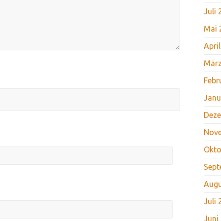
Juli
Mai 
Apri
März
Febr
Janu
Deze
Nov
Okto
Sept
Augu
Juli
Juni