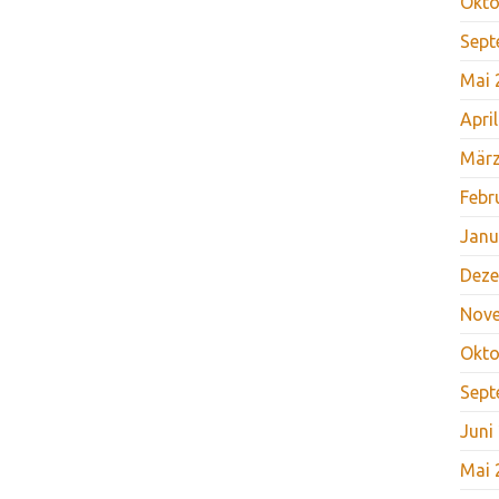
Okto
Sept
Mai 
Apri
März
Febr
Janu
Deze
Nov
Okto
Sept
Juni
Mai 