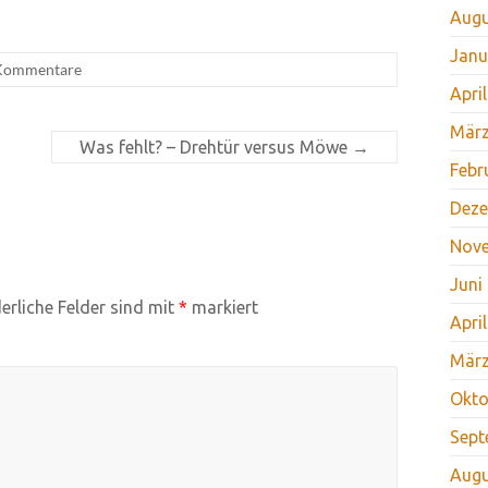
Augu
Janu
Kommentare
Apri
März
Was fehlt? – Drehtür versus Möwe
→
Febr
Deze
Nov
Juni
erliche Felder sind mit
*
markiert
Apri
März
Okto
Sept
Augu