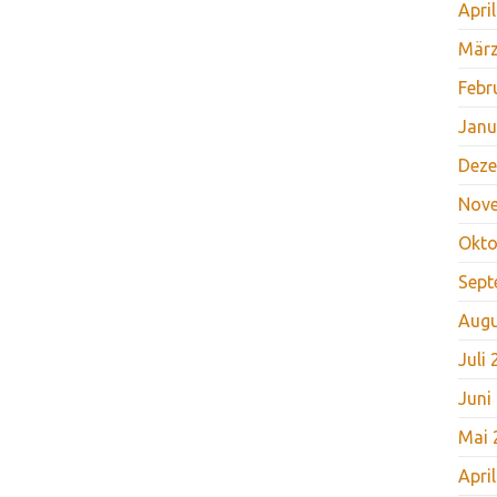
Apri
März
Febr
Janu
Deze
Nov
Okto
Sept
Augu
Juli
Juni
Mai 
Apri