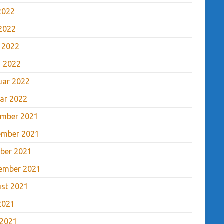
 2022
2022
l 2022
 2022
uar 2022
ar 2022
mber 2021
ember 2021
ber 2021
ember 2021
st 2021
 2021
 2021