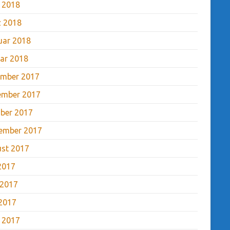
l 2018
 2018
uar 2018
ar 2018
mber 2017
ember 2017
ber 2017
ember 2017
st 2017
 2017
 2017
2017
l 2017