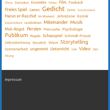
Film
Ensemble
Foxback
China
Damaskus
Fehler
Gedicht
Freies Spiel
Games
Genre
Griechenland
Harun er-Raschid
Johnstone
Komik
Im Moment
Miteinander
Musik
Lesebühnen
Körperlichkeit
Persien
Mut-Angst
Psychologie
Philosophie
Publikum
Schauspiel
Schmidt-Proust
Regeln
Storytelling
Sklave
Selbstüberlistung
Sexualität
Video
Unterricht
ungereimt
Szenenarbeit
Zen
USA
Übung
Impressum