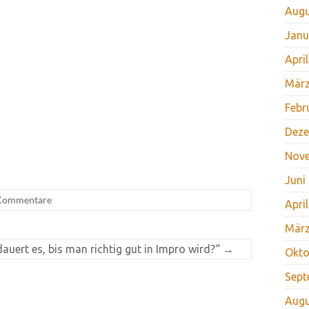
Augu
Janu
Apri
März
Febr
Deze
Nov
Juni
Kommentare
Apri
März
dauert es, bis man richtig gut in Impro wird?“
→
Okto
Sept
Augu