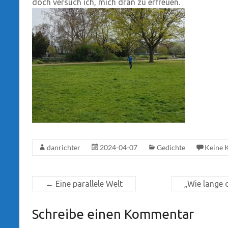
doch versuch ich, mich dran zu erfreuen.
danrichter
2024-04-07
Gedichte
Keine 
←
Eine parallele Welt
„Wie lange 
Schreibe einen Kommentar