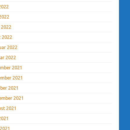
 2022
2022
l 2022
 2022
uar 2022
ar 2022
mber 2021
ember 2021
ber 2021
ember 2021
st 2021
 2021
 2021