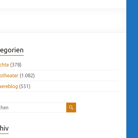
egorien
chte
(378)
otheater
(1.082)
uereblog
(551)
hiv