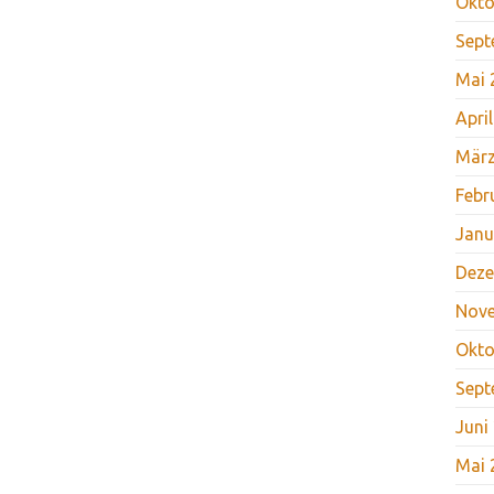
Okto
Sept
Mai 
Apri
März
Febr
Janu
Deze
Nov
Okto
Sept
Juni
Mai 