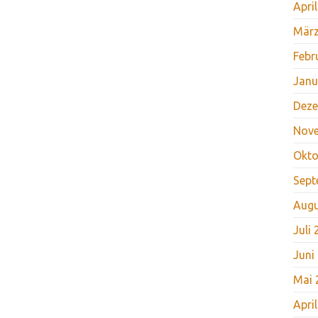
Apri
März
Febr
Janu
Deze
Nov
Okto
Sept
Augu
Juli
Juni
Mai 
Apri