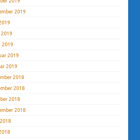
ber 2019
ember 2019
2019
l 2019
 2019
uar 2019
ar 2019
mber 2018
ember 2018
ber 2018
ember 2018
 2018
2018