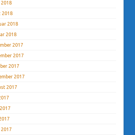
l 2018
 2018
uar 2018
ar 2018
mber 2017
ember 2017
ber 2017
ember 2017
st 2017
 2017
 2017
2017
l 2017