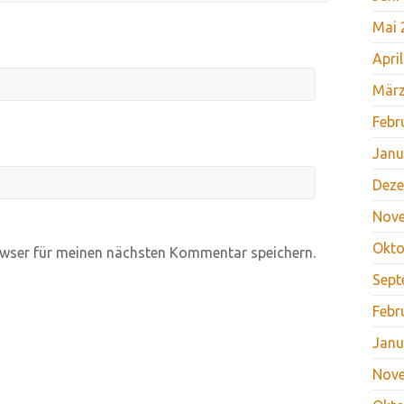
Mai 
Apri
März
Febr
Janu
Deze
Nov
Okto
wser für meinen nächsten Kommentar speichern.
Sept
Febr
Janu
Nov