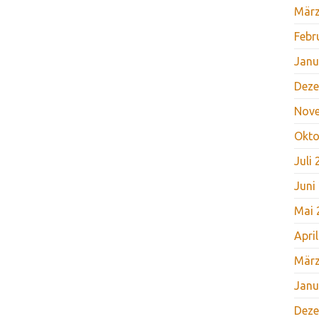
März
Febr
Janu
Deze
Nov
Okto
Juli
Juni
Mai 
Apri
März
Janu
Deze