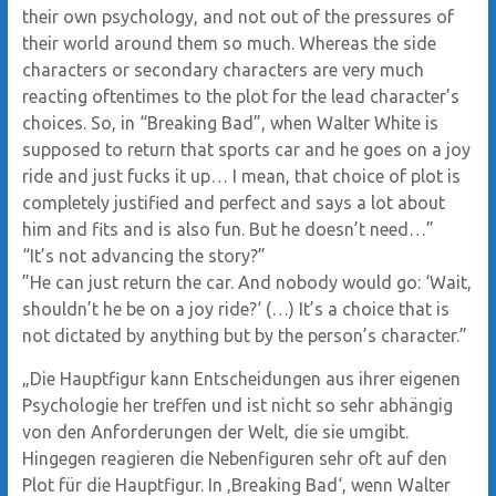
their own psychology, and not out of the pressures of
their world around them so much. Whereas the side
characters or secondary characters are very much
reacting oftentimes to the plot for the lead character’s
choices. So, in “Breaking Bad”, when Walter White is
supposed to return that sports car and he goes on a joy
ride and just fucks it up… I mean, that choice of plot is
completely justified and perfect and says a lot about
him and fits and is also fun. But he doesn’t need…”
“It’s not advancing the story?”
”He can just return the car. And nobody would go: ‘Wait,
shouldn’t he be on a joy ride?‘ (…) It’s a choice that is
not dictated by anything but by the person’s character.”
„Die Hauptfigur kann Entscheidungen aus ihrer eigenen
Psychologie her treffen und ist nicht so sehr abhängig
von den Anforderungen der Welt, die sie umgibt.
Hingegen reagieren die Nebenfiguren sehr oft auf den
Plot für die Hauptfigur. In ‚Breaking Bad‘, wenn Walter