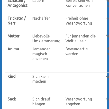
Schatten /
Lauern
Befreit sein von
M
Antagonist
Konventionen
h
Trickster /
Nachäffen
Freiheit ohne
H
Narr
Verantwortung
Mutter
Liebevolle
Für jemanden die
M
Umklammerung
Welt zu sein
Anima
Jemanden
Bewundert zu
Id
magisch
werden
lö
anziehen
Kind
Sich klein
K
machen
Sack
Sich drauf
Verantwortung
K
hängen
abgeben