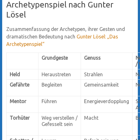
Archetypenspiel nach Gunter
Lösel
Zusammenfassung der Archetypen, ihrer Gesten und
dramatischen Bedeutung nach
Gunter Lösel: „Das
Archetypenspiel“
Grundgeste
Genuss
N
/
Held
Heraustreten
Strahlen
N
Gefährte
Begleiten
Gemeinsamkeit
N
Mentor
Führen
Energieverdopplung
S
A
Torhüter
Weg verstellen /
Macht
B
Gefesselt sein