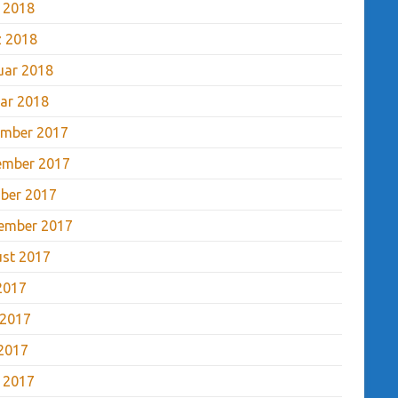
l 2018
 2018
uar 2018
ar 2018
mber 2017
ember 2017
ber 2017
ember 2017
st 2017
 2017
 2017
2017
l 2017