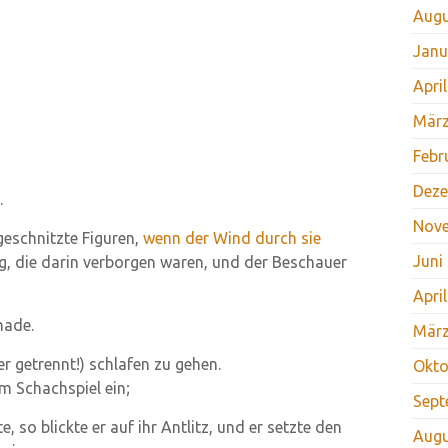
Augu
Janu
Apri
März
Febr
Deze
.
Nov
eschnitzte Figuren,
wenn der Wind durch sie
Juni
ng, die darin verborgen waren, und der Beschauer
Apri
hade.
März
r getrennt!) schlafen zu gehen.
Okto
m Schachspiel ein;
Sept
 so blickte er auf ihr Antlitz, und er setzte den
Augu