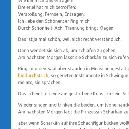
Wie kann ich das ertragen?
Dreierlei hat mich betroffen:
Verstoßung, Fernsein, Entsagen.
Ich liebe den Schönen; er fing mich
Durch Schönheit. Ach, Trennung bringt Klagen!
Das ist ja mal schön, weil nicht recht verständlich.
Dann wendet sie sich ab, um schlafen zu gehen.
Am nächsten Morgen lässt sie Scharkân zu sich rufen
Rings um den Saal aber standen in Menschengestalt g
hindurchstrich
, so gerieten Instrumente in Schwingu
meinte, sie sprächen.
Das scheint mir eine ausgestorbene Kunst zu sein. Sc
Wieder singen und trinken die beiden, um (voneinande
Am nächsten Morgen lädt die Prinzessin Scharkân zu
aber wenn Scharkân auf ihre Schachfigur blicken wollte,