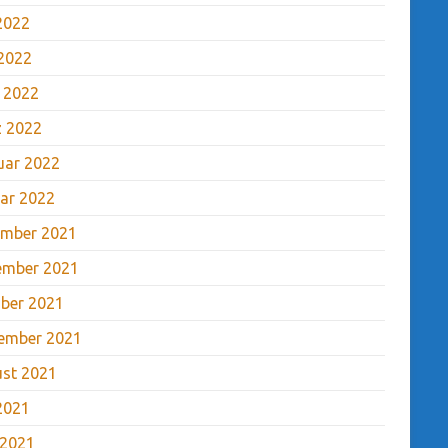
 2022
2022
l 2022
 2022
uar 2022
ar 2022
mber 2021
ember 2021
ber 2021
ember 2021
st 2021
 2021
 2021