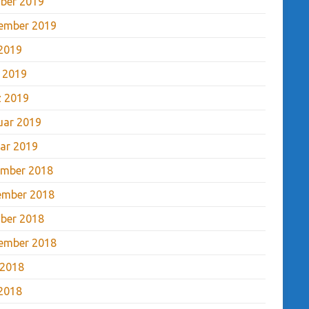
ber 2019
ember 2019
2019
l 2019
 2019
uar 2019
ar 2019
mber 2018
ember 2018
ber 2018
ember 2018
 2018
2018