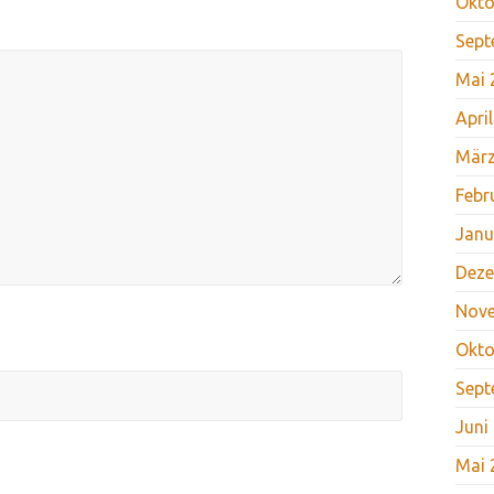
Okto
Sept
Mai 
Apri
März
Febr
Janu
Deze
Nov
Okto
Sept
Juni
Mai 