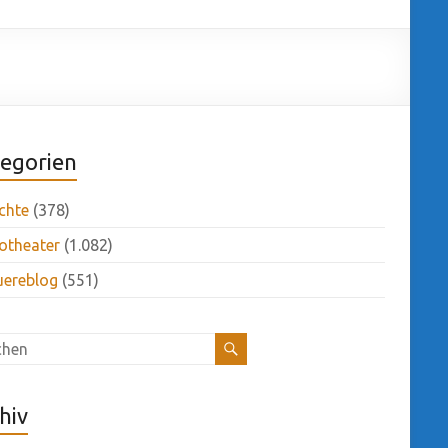
egorien
chte
(378)
otheater
(1.082)
uereblog
(551)
hiv