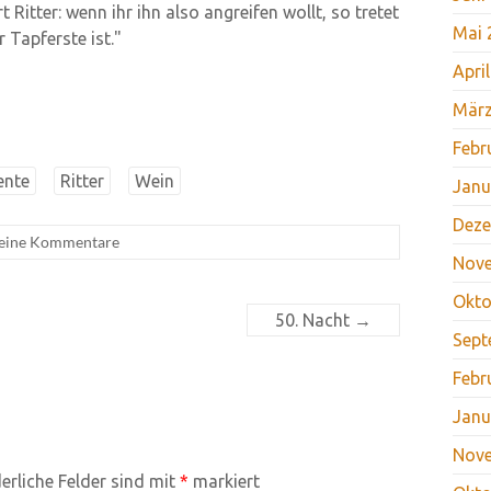
 Ritter: wenn ihr ihn also angreifen wollt, so tretet
Mai 
 Tapferste ist."
Apri
März
Febr
ente
Ritter
Wein
Janu
Deze
eine Kommentare
Nov
Okto
50. Nacht
→
Sept
Febr
Janu
Nov
erliche Felder sind mit
*
markiert