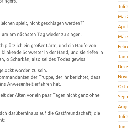
pringers.
Juli
Mai 
gleichen spielt, nicht geschlagen werden?"
Apri
tt, um am nächsten Tag wieder zu singen.
März
ich plötzlich ein großer Lärm, und ein Haufe von
Febr
 blinkende Schwerter in der Hand, und sie riefen in
Janu
len, o Scharkân, also sei des Todes gewiss!"
Deze
gelockt worden zu sein.
Nov
Kommandanten der Truppe, der ihr berichtet, dass
âns Anwesenheit erfahren hat.
Okto
it der Alten vor ein paar Tagen nicht ganz ohne
Sept
Augu
 sich darüberhinaus auf die Gastfreundschaft, die
Juli
nt:
Juni