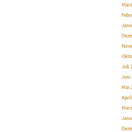
März
Febr
Janu
Deze
Nov
Okto
Juli
Juni
Mai 
Apri
März
Janu
Deze