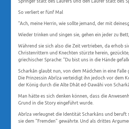
Springer statt des Läufers und den Läufer statt des S
So verliert er fünf Mal
"Ach, meine Herrin, wie sollte jemand, der mit deines
Wieder trinken und singen sie, gehen ein jeder zu Be
Während sie sich also die Zeit vertrieben, da erhob s
Christenrittern und Knechten stürzte herein, gezückte,
griechischer Sprache: "Du bist uns in die Hände gefal
Scharkân glaubt nun, von dem Mädchen in eine Falle 
Die Prinzessin Abrîza verteidigt ihn jedoch vor dem 
der König durch die Alte Dhât ed-Dawâhi von Schark
Man hätte es sich denken können, dass die Anwesenhe
Grund in die Story eingeführt wurde.
Abrîza verleugnet die Identität Scharkâns und beruft
sie dem "Fremden" gewährte. Und als drittes Argume