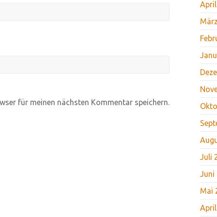
Apri
März
Febr
Janu
Deze
Nov
wser für meinen nächsten Kommentar speichern.
Okto
Sept
Augu
Juli
Juni
Mai 
Apri