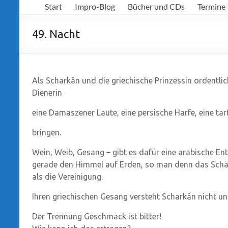
Start
Impro-Blog
Bücher und CDs
Termine
Richter
49. Nacht
Als Scharkân und die griechische Prinzessin ordentlich
Dienerin
eine Damaszener Laute, eine persische Harfe, eine tar
bringen.
Wein, Weib, Gesang – gibt es dafür eine arabische En
gerade den Himmel auf Erden, so man denn das Schä
als die Vereinigung.
Ihren griechischen Gesang versteht Scharkân nicht und
Der Trennung Geschmack ist bitter!