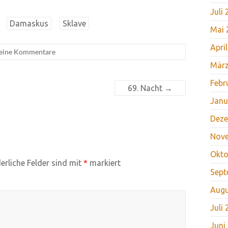
Juli
Damaskus
Sklave
Mai 
Apri
eine Kommentare
März
Febr
69. Nacht
→
Janu
Deze
Nov
Okto
erliche Felder sind mit
*
markiert
Sept
Augu
Juli
Juni