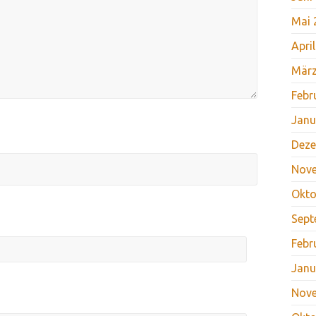
Mai 
Apri
März
Febr
Janu
Deze
Nov
Okto
Sept
Febr
Janu
Nov