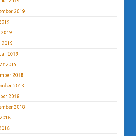
ber 2019
ember 2019
2019
l 2019
 2019
uar 2019
ar 2019
mber 2018
ember 2018
ber 2018
ember 2018
 2018
2018