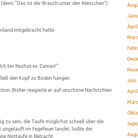
 (denn "Das ist der Brauch unter den Menschen")
Augu
Janu
Apri
enland mitgebracht hatte.
März
Febr
Deze
 Ich bin Nuzhat ez-Zaman!"
Nov
er ließ den Kopf zu Boden hängen.
Juni
tion. Bisher reagierte er auf unschöne Nachrichten
Apri
März
Okto
ig zu sein, die Taufe möglichst schnell über die
Sept
ht ungetauft im Fegefeuer landet. Sollte der
Augu
ne Nottaufe in Betracht.