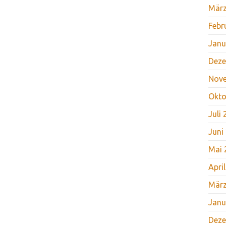
März
Febr
Janu
Deze
Nov
Okto
Juli
Juni
Mai 
Apri
März
Janu
Deze