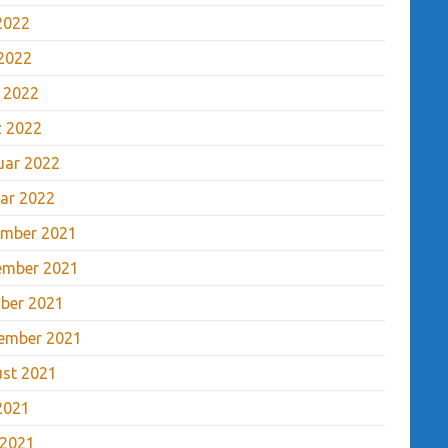
 2022
2022
l 2022
 2022
uar 2022
ar 2022
mber 2021
ember 2021
ber 2021
ember 2021
st 2021
 2021
 2021