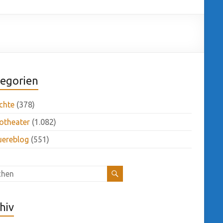
egorien
chte
(378)
otheater
(1.082)
uereblog
(551)
hiv