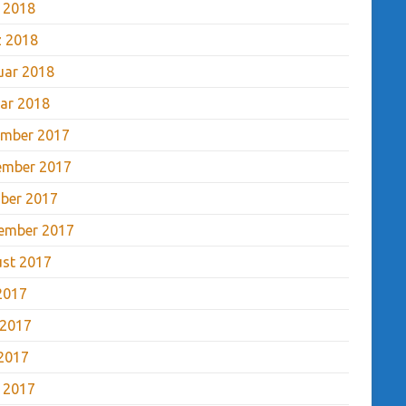
l 2018
 2018
uar 2018
ar 2018
mber 2017
ember 2017
ber 2017
ember 2017
st 2017
 2017
 2017
2017
l 2017