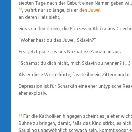
siebten Tage nach der Geburt einen Namen geben will
, währt nur so lange, bis er
den Juwel
68
an deren Hals sieht,
eins von den dreien, die Prinzessin Abrîza aus Griech
"Woher hast du das Juwel, Sklavin?"
Erst jetzt platzt es aus Nuzhat ez-Zamân heraus:
"Schämst du dich nicht, mich Sklavin zu nennen? (…)
Als er diese Worte hörte, fasste ihn ein Zittern und 
Depression ist für Scharkân eine eher untypische Reak
eher explosiv.
Für die Katholiken hingegen scheint es ja eher wicht
68
Bühne zu bringen, damit, falls das Kind stirbt, es nic
Säugling ungewöhnlich schwach sein, kommt sogar ei