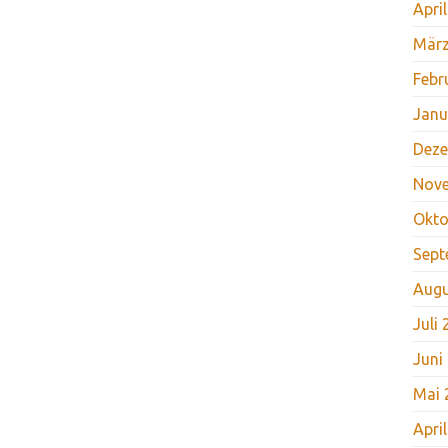
Apri
März
Febr
Janu
Deze
Nov
Okto
Sept
Augu
Juli
Juni
Mai 
Apri