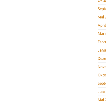
Okto
Sept
Mai 
Apri
März
Febr
Janu
Deze
Nov
Okto
Sept
Juni
Mai 