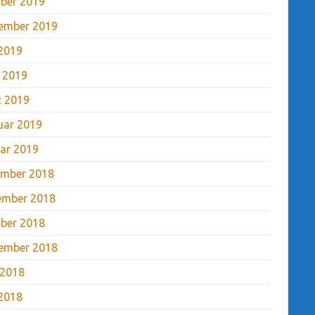
ber 2019
ember 2019
2019
l 2019
 2019
uar 2019
ar 2019
mber 2018
ember 2018
ber 2018
ember 2018
 2018
2018