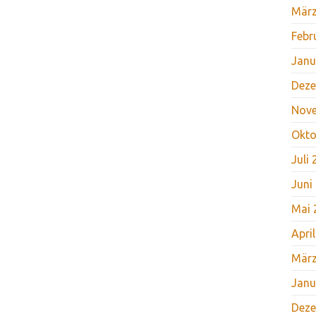
März
Febr
Janu
Deze
Nov
Okto
Juli
Juni
Mai 
Apri
März
Janu
Deze