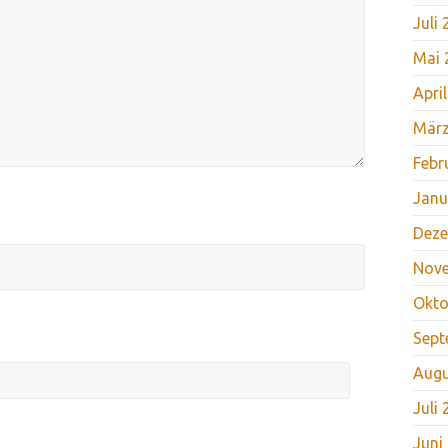
Juli
Mai 
Apri
März
Febr
Janu
Deze
Nov
Okto
Sept
Augu
Juli
Juni