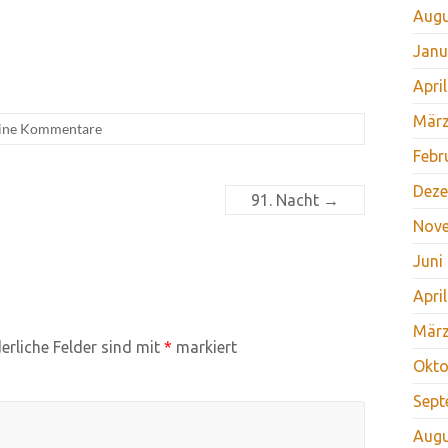
Augu
Janu
Apri
März
ine Kommentare
Febr
Deze
91. Nacht
→
Nov
Juni
Apri
März
erliche Felder sind mit
*
markiert
Okto
Sept
Augu