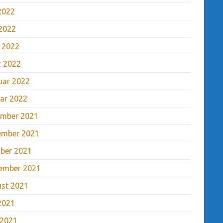
 2022
2022
l 2022
 2022
uar 2022
ar 2022
mber 2021
ember 2021
ber 2021
ember 2021
st 2021
 2021
 2021