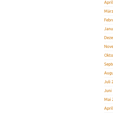
Apri
März
Febr
Janu
Deze
Nov
Okto
Sept
Augu
Juli
Juni
Mai 
Apri