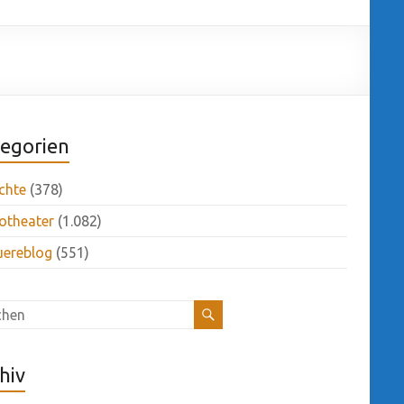
egorien
chte
(378)
otheater
(1.082)
uereblog
(551)
hiv