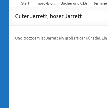
Start
Impro-Blog
Bücher und CDs
Termine
Richter
Guter Jarrett, böser Jarrett
Und trotzdem ist Jarrett ein großartiger Künstler. Ei