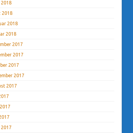
l 2018
 2018
uar 2018
ar 2018
mber 2017
ember 2017
ber 2017
ember 2017
st 2017
 2017
 2017
2017
l 2017