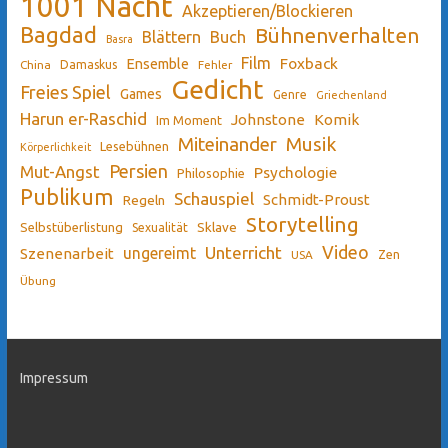
1001 Nacht
Akzeptieren/Blockieren
Bagdad
Bühnenverhalten
Blättern
Buch
Basra
Film
Ensemble
Foxback
China
Damaskus
Fehler
Gedicht
Freies Spiel
Games
Genre
Griechenland
Harun er-Raschid
Johnstone
Komik
Im Moment
Miteinander
Musik
Lesebühnen
Körperlichkeit
Persien
Mut-Angst
Psychologie
Philosophie
Publikum
Schauspiel
Schmidt-Proust
Regeln
Storytelling
Sklave
Selbstüberlistung
Sexualität
Video
Unterricht
ungereimt
Szenenarbeit
Zen
USA
Übung
Impressum