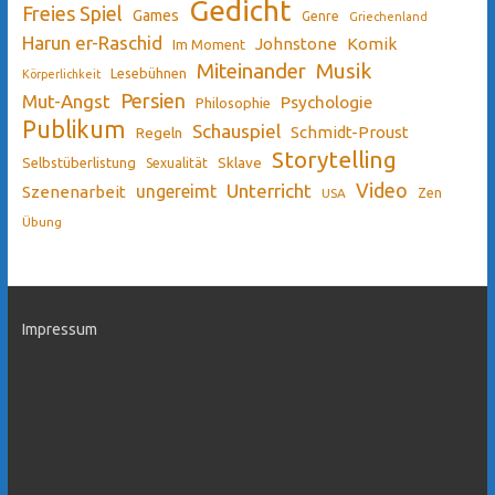
Gedicht
Freies Spiel
Games
Genre
Griechenland
Harun er-Raschid
Johnstone
Komik
Im Moment
Miteinander
Musik
Lesebühnen
Körperlichkeit
Persien
Mut-Angst
Psychologie
Philosophie
Publikum
Schauspiel
Schmidt-Proust
Regeln
Storytelling
Sklave
Selbstüberlistung
Sexualität
Video
Unterricht
ungereimt
Szenenarbeit
Zen
USA
Übung
Impressum