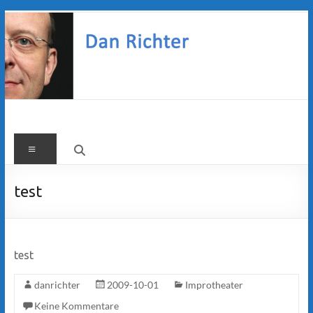
Zum
Inhalt
springen
Dan
Menü
Richter
test
test
danrichter
2009-10-01
Improtheater
Keine Kommentare