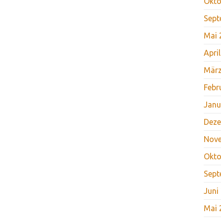
Okto
Sept
Mai 
Apri
März
Febr
Janu
Deze
Nov
Okto
Sept
Juni
Mai 