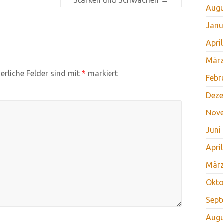
Augu
Janu
Apri
März
erliche Felder sind mit
*
markiert
Febr
Deze
Nov
Juni
Apri
März
Okto
Sept
Augu