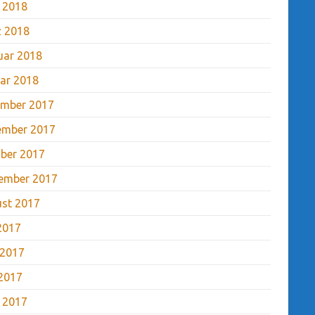
l 2018
 2018
uar 2018
ar 2018
mber 2017
ember 2017
ber 2017
ember 2017
st 2017
 2017
 2017
2017
l 2017