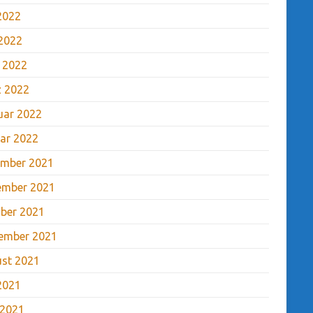
 2022
2022
l 2022
 2022
uar 2022
ar 2022
mber 2021
ember 2021
ber 2021
ember 2021
st 2021
 2021
 2021