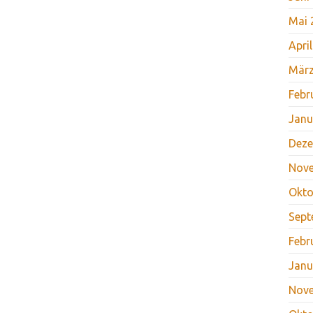
Mai 
Apri
März
Febr
Janu
Deze
Nov
Okto
Sept
Febr
Janu
Nov