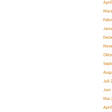
Apri
März
Febr
Janu
Deze
Nov
Okto
Sept
Augu
Juli
Juni
Mai 
Apri