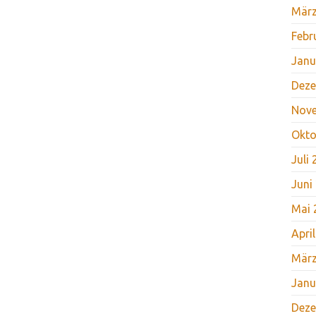
März
Febr
Janu
Deze
Nov
Okto
Juli
Juni
Mai 
Apri
März
Janu
Deze