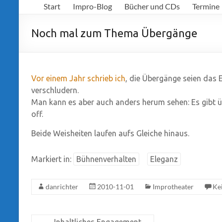
Start
Impro-Blog
Bücher und CDs
Termine
Richter
Noch mal zum Thema Übergänge
Vor einem Jahr schrieb ich
, die Übergänge seien das 
verschludern.
Man kann es aber auch anders herum sehen: Es gibt ü
off.
Beide Weisheiten laufen aufs Gleiche hinaus.
Markiert in:
Bühnenverhalten
Eleganz
danrichter
2010-11-01
Improtheater
Ke
←
Inhaltliches Engagement