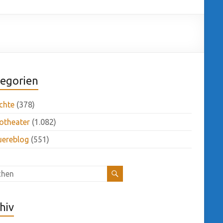
egorien
chte
(378)
otheater
(1.082)
uereblog
(551)
hiv