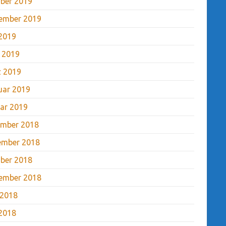
ber 2019
ember 2019
2019
l 2019
 2019
uar 2019
ar 2019
mber 2018
ember 2018
ber 2018
ember 2018
 2018
2018