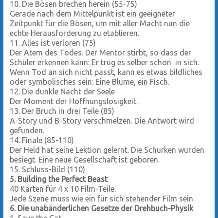
10. Die Bösen brechen herein (55-75)
Gerade nach dem Mittelpunkt ist ein geeigneter
Zeitpunkt für die Bösen, um mit aller Macht nun die
echte Herausforderung zu etablieren.
11. Alles ist verloren (75)
Der Atem des Todes. Der Mentor stirbt, so dass der
Schüler erkennen kann: Er trug es selber schon in sich.
Wenn Tod an sich nicht passt, kann es etwas bildliches
oder symbolisches sein: Eine Blume, ein Fisch.
12. Die dunkle Nacht der Seele
Der Moment der Hoffnungslosigkeit.
13. Der Bruch in drei Teile (85)
A-Story und B-Story verschmelzen. Die Antwort wird
gefunden.
14. Finale (85-110)
Der Held hat seine Lektion gelernt. Die Schurken wurden
besiegt. Eine neue Gesellschaft ist geboren.
15. Schluss-Bild (110)
5. Building the Perfect Beast
40 Karten für 4 x 10 Film-Teile.
Jede Szene muss wie ein für sich stehender Film sein.
6. Die unabänderlichen Gesetze der Drehbuch-Physik
1. Save the Cat