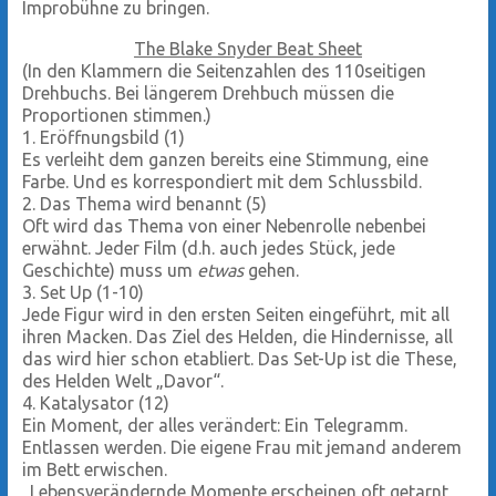
Improbühne zu bringen.
The Blake Snyder Beat Sheet
(In den Klammern die Seitenzahlen des 110seitigen
Drehbuchs. Bei längerem Drehbuch müssen die
Proportionen stimmen.)
1. Eröffnungsbild (1)
Es verleiht dem ganzen bereits eine Stimmung, eine
Farbe. Und es korrespondiert mit dem Schlussbild.
2. Das Thema wird benannt (5)
Oft wird das Thema von einer Nebenrolle nebenbei
erwähnt. Jeder Film (d.h. auch jedes Stück, jede
Geschichte) muss um
etwas
gehen.
3. Set Up (1-10)
Jede Figur wird in den ersten Seiten eingeführt, mit all
ihren Macken. Das Ziel des Helden, die Hindernisse, all
das wird hier schon etabliert. Das Set-Up ist die These,
des Helden Welt „Davor“.
4. Katalysator (12)
Ein Moment, der alles verändert: Ein Telegramm.
Entlassen werden. Die eigene Frau mit jemand anderem
im Bett erwischen.
„Lebensverändernde Momente erscheinen oft getarnt