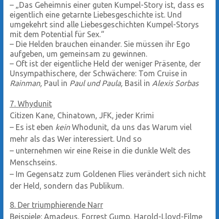
– „Das Geheimnis einer guten Kumpel-Story ist, dass es
eigentlich eine getarnte Liebesgeschichte ist. Und
umgekehrt sind alle Liebesgeschichten Kumpel-Storys
mit dem Potential für Sex.“
– Die Helden brauchen einander. Sie müssen ihr Ego
aufgeben, um gemeinsam zu gewinnen.
– Oft ist der eigentliche Held der weniger Präsente, der
Unsympathischere, der Schwächere: Tom Cruise in
Rainman,
Paul in
Paul und Paula,
Basil in
Alexis Sorbas
7. Whydunit
Citizen Kane, Chinatown, JFK, jeder Krimi
– Es ist eben
kein
Whodunit, da uns das Warum viel
mehr als das Wer interessiert. Und so
– unternehmen wir eine Reise in die dunkle Welt des
Menschseins.
– Im Gegensatz zum Goldenen Flies verändert sich nicht
der Held, sondern das Publikum.
8. Der triumphierende Narr
Beispiele: Amadeus, Forrest Gump, Harold-Lloyd-Filme