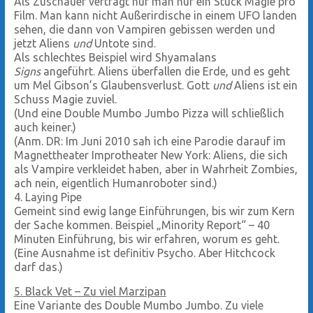
Als Zuschauer verträgt nur man nur ein Stück Magie pro
Film. Man kann nicht Außerirdische in einem UFO landen
sehen, die dann von Vampiren gebissen werden und
jetzt Aliens
und
Untote sind.
Als schlechtes Beispiel wird Shyamalans
Signs
angeführt. Aliens überfallen die Erde, und es geht
um Mel Gibson’s Glaubensverlust. Gott
und
Aliens ist ein
Schuss Magie zuviel.
(Und eine Double Mumbo Jumbo Pizza will schließlich
auch keiner.)
(Anm. DR: Im Juni 2010 sah ich eine Parodie darauf im
Magnettheater Improtheater New York: Aliens, die sich
als Vampire verkleidet haben, aber in Wahrheit Zombies,
ach nein, eigentlich Humanroboter sind.)
4. Laying Pipe
Gemeint sind ewig lange Einführungen, bis wir zum Kern
der Sache kommen. Beispiel „Minority Report“ – 40
Minuten Einführung, bis wir erfahren, worum es geht.
(Eine Ausnahme ist definitiv Psycho. Aber Hitchcock
darf das.)
5. Black Vet – Zu viel Marzipan
Eine Variante des Double Mumbo Jumbo. Zu viele