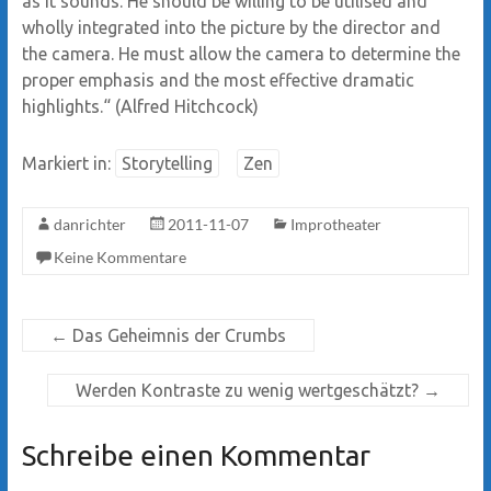
as it sounds. He should be willing to be utilised and
wholly integrated into the picture by the director and
the camera. He must allow the camera to determine the
proper emphasis and the most effective dramatic
highlights.“ (Alfred Hitchcock)
Markiert in:
Storytelling
Zen
danrichter
2011-11-07
Improtheater
Keine Kommentare
←
Das Geheimnis der Crumbs
Werden Kontraste zu wenig wertgeschätzt?
→
Schreibe einen Kommentar