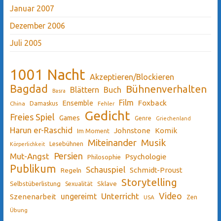
Januar 2007
Dezember 2006
Juli 2005
1001 Nacht
Akzeptieren/Blockieren
Bagdad
Bühnenverhalten
Blättern
Buch
Basra
Film
Ensemble
Foxback
China
Damaskus
Fehler
Gedicht
Freies Spiel
Games
Genre
Griechenland
Harun er-Raschid
Johnstone
Komik
Im Moment
Miteinander
Musik
Lesebühnen
Körperlichkeit
Persien
Mut-Angst
Psychologie
Philosophie
Publikum
Schauspiel
Schmidt-Proust
Regeln
Storytelling
Sklave
Selbstüberlistung
Sexualität
Video
Unterricht
ungereimt
Szenenarbeit
Zen
USA
Übung