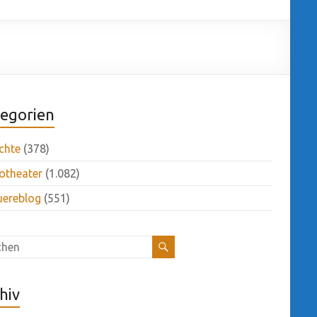
egorien
chte
(378)
otheater
(1.082)
uereblog
(551)
hiv