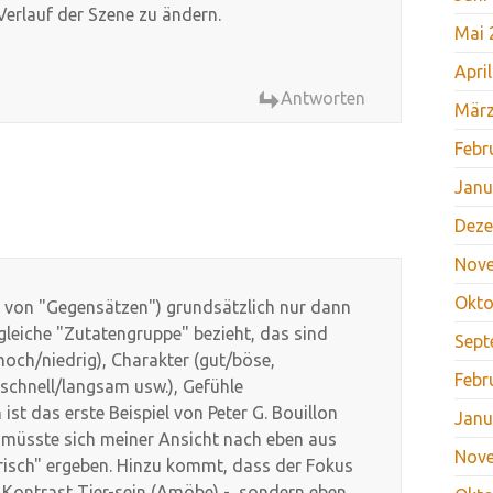
 Verlauf der Szene zu ändern.
Mai 
Apri
Antworten
März
Febr
Janu
Deze
Nov
Okto
ch von "Gegensätzen") grundsätzlich nur dann
 gleiche "Zutatengruppe" bezieht, das sind
Sept
och/niedrig), Charakter (gut/böse,
Febr
 schnell/langsam usw.), Gefühle
 ist das erste Beispiel von Peter G. Bouillon
Janu
h müsste sich meiner Ansicht nach eben aus
Nov
isch" ergeben. Hinzu kommt, dass der Fokus
 Kontrast Tier-sein (Amöbe) -, sondern eben