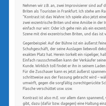
Nehmen wir z.B. an, zwei Improvisierer sind auf 
Briten als Touristen in Frankfurt. Ich stehe am R
"Kontrast ist das Wahre: Ich spiele also jetzt e
zwei exzentrische Briten und eine Amöbe in der I
einfach nur wirr. Oder ich gehe rein als ein exzen
Szene mit drei exzentrischen Briten, und das ist vi
Gegenbeispiel: Auf der Bühne ist ein äußerst feine
Schuhgeschäft, der seine Auslagen liebevoll deko
exakten Platz hat. Herein torkelt ein rüpeliger, h
Einfach rausschmeißen kann der Verkäufer seinen 
Kunde. Wirklich toll findet er ihn in seinem Lade
Für die Zuschauer kann es jetzt äußerst spannen
schrittweise aus der Fassung gebracht wird – w
umwirft, gegen die sorgfältig zurechtgerückte Sc
Flasche verschüttet usw. usw.
Kontrast ist also m.E. vor allem dann spannend,
gibt, dazu (dafür bzw. dagegen) eine Haltung e