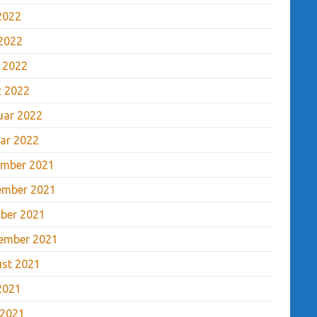
 2022
2022
l 2022
 2022
uar 2022
ar 2022
mber 2021
ember 2021
ber 2021
ember 2021
st 2021
 2021
 2021