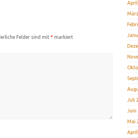
Apri
März
Febr
Janu
erliche Felder sind mit
*
markiert
Deze
Nov
Okto
Sept
Augu
Juli
Juni
Mai 
Apri