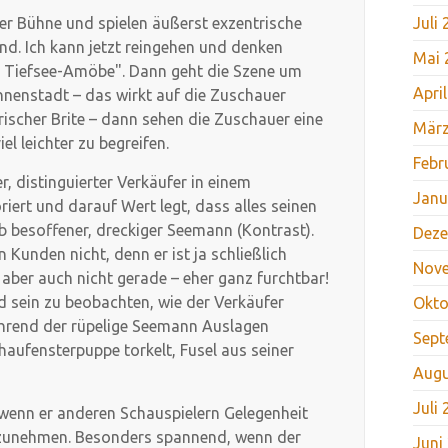
der Bühne und spielen äußerst exzentrische
Juli
and. Ich kann jetzt reingehen und denken
Mai 
ine Tiefsee-Amöbe". Dann geht die Szene um
Apri
nnenstadt – das wirkt auf die Zuschauer
trischer Brite – dann sehen die Zuschauer eine
März
el leichter zu begreifen.
Febr
r, distinguierter Verkäufer in einem
Janu
riert und darauf Wert legt, dass alles seinen
alb besoffener, dreckiger Seemann (Kontrast).
Deze
Kunden nicht, denn er ist ja schließlich
Nov
n aber auch nicht gerade – eher ganz furchtbar!
d sein zu beobachten, wie der Verkäufer
Okto
ährend der rüpelige Seemann Auslagen
Sept
haufensterpuppe torkelt, Fusel aus seiner
Augu
Juli
 wenn er anderen Schauspielern Gelegenheit
inzunehmen. Besonders spannend, wenn der
Juni