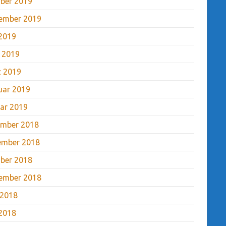
ber 2019
ember 2019
2019
l 2019
 2019
uar 2019
ar 2019
mber 2018
ember 2018
ber 2018
ember 2018
 2018
2018