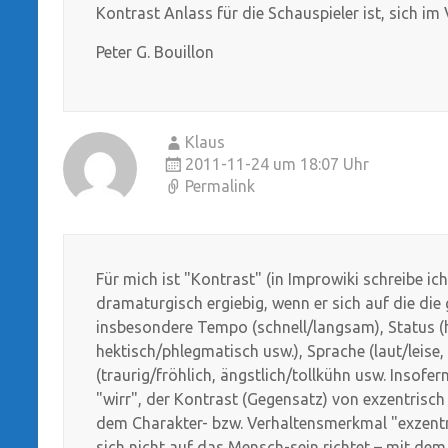
Kontrast Anlass für die Schauspieler ist, sich im
Peter G. Bouillon
Klaus
2011-11-24 um 18:07 Uhr
Permalink
Für mich ist "Kontrast" (in Improwiki schreibe i
dramaturgisch ergiebig, wenn er sich auf die die
insbesondere Tempo (schnell/langsam), Status (h
hektisch/phlegmatisch usw.), Sprache (laut/leise,
(traurig/fröhlich, ängstlich/tollkühn usw. Insofern
"wirr", der Kontrast (Gegensatz) von exzentrisc
dem Charakter- bzw. Verhaltensmerkmal "exzentr
sich nicht auf das Mensch-sein richtet – mit dem