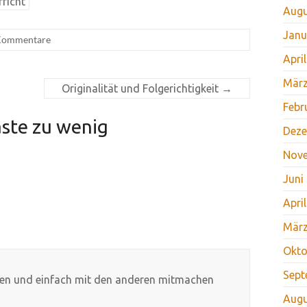
rricht
Augu
Janu
Kommentare
Apri
März
Originalität und Folgerichtigkeit
→
Febr
ste zu wenig
Deze
Nov
Juni
Apri
März
Okto
Sept
llen und einfach mit den anderen mitmachen
Augu