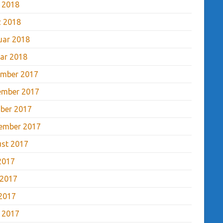
l 2018
 2018
uar 2018
ar 2018
mber 2017
ember 2017
ber 2017
ember 2017
st 2017
 2017
 2017
2017
l 2017