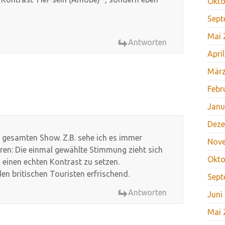
Okto
Sept
Mai 
Antworten
Apri
März
Febr
Janu
Deze
r gesamten Show. Z.B. sehe ich es immer
Nov
ren: Die einmal gewählte Stimmung zieht sich
Okto
, einen echten Kontrast zu setzen.
n britischen Touristen erfrischend.
Sept
Antworten
Juni
Mai 