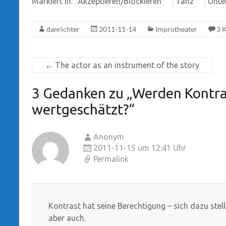
Markiert in:
Akzeptieren/Blockieren
Tanz
Unte
danrichter
2011-11-14
Improtheater
3 
←
The actor as an instrument of the story
3 Gedanken zu „
Werden Kontra
wertgeschätzt?
“
Anonym
2011-11-15 um 12:41 Uhr
Permalink
Kontrast hat seine Berechtigung – sich dazu ste
aber auch.