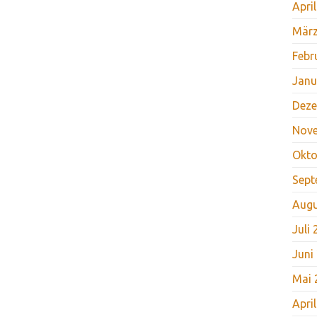
Apri
März
Febr
Janu
Deze
Nov
Okto
Sept
Augu
Juli
Juni
Mai 
Apri