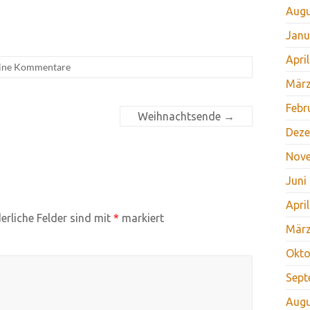
Augu
Janu
Apri
ine Kommentare
März
Febr
Weihnachtsende
→
Deze
Nov
Juni
Apri
erliche Felder sind mit
*
markiert
März
Okto
Sept
Augu