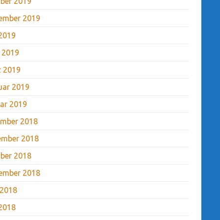
ber 2019
ember 2019
2019
l 2019
 2019
uar 2019
ar 2019
mber 2018
ember 2018
ber 2018
ember 2018
 2018
2018