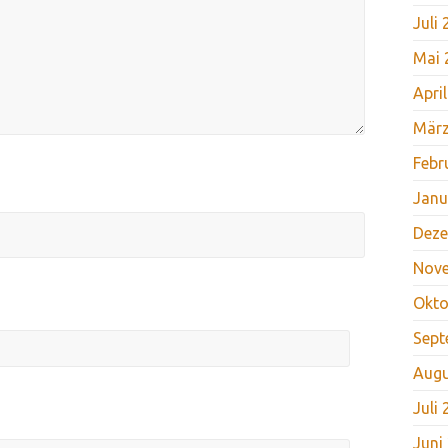
Juli
Mai 
Apri
März
Febr
Janu
Deze
Nov
Okto
Sept
Augu
Juli
Juni