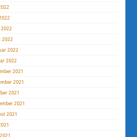
 2022
2022
l 2022
 2022
uar 2022
ar 2022
mber 2021
ember 2021
ber 2021
ember 2021
st 2021
 2021
 2021