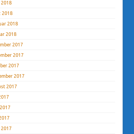
l 2018
 2018
uar 2018
ar 2018
mber 2017
ember 2017
ber 2017
ember 2017
st 2017
 2017
 2017
2017
l 2017