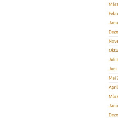
März
Febr
Janu
Deze
Nov
Okto
Juli
Juni
Mai 
Apri
März
Janu
Deze