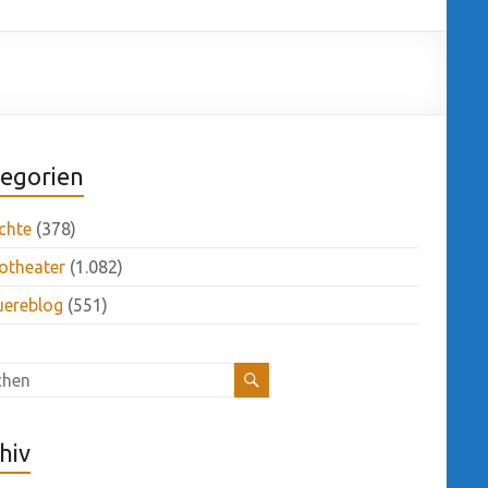
egorien
chte
(378)
otheater
(1.082)
uereblog
(551)
hiv