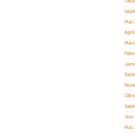
Okto
Sept
Mai 
Apri
März
Febr
Janu
Deze
Nov
Okto
Sept
Juni
Mai 