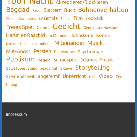
1001 Nacht
Akzeptieren/Blockieren
Bagdad
Bühnenverhalten
Blättern
Buch
Basra
Film
Ensemble
Foxback
China
Damaskus
Fehler
Gedicht
Freies Spiel
Games
Genre
Griechenland
Harun er-Raschid
Johnstone
Komik
Im Moment
Miteinander
Musik
Lesebühnen
Körperlichkeit
Persien
Mut-Angst
Psychologie
Philosophie
Publikum
Schauspiel
Schmidt-Proust
Regeln
Storytelling
Sklave
Selbstüberlistung
Sexualität
Video
Unterricht
ungereimt
Szenenarbeit
Zen
USA
Übung
Impressum