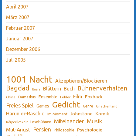
April 2007
März 2007
Februar 2007
Januar 2007
Dezember 2006
Juli 2005
1001 Nacht
Akzeptieren/Blockieren
Bagdad
Bühnenverhalten
Blättern
Buch
Basra
Film
Ensemble
Foxback
China
Damaskus
Fehler
Gedicht
Freies Spiel
Games
Genre
Griechenland
Harun er-Raschid
Johnstone
Komik
Im Moment
Miteinander
Musik
Lesebühnen
Körperlichkeit
Persien
Mut-Angst
Psychologie
Philosophie