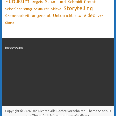
Publikum
Schauspiel
Schmidt-Proust
Regeln
Storytelling
Sklave
Selbstüberlistung
Sexualität
Video
Unterricht
ungereimt
Szenenarbeit
Zen
USA
Übung
Impressum
Copyright © 2026
Dan Richter
. Alle Rechte vorbehalten. Theme
Spacious
von ThemeGrill. Präsentiert von:
WordPress
.