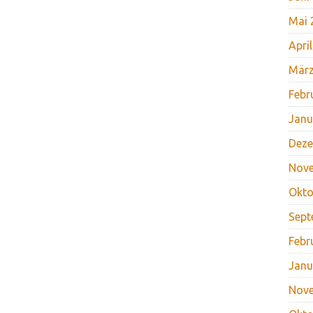
Mai 
Apri
März
Febr
Janu
Deze
Nov
Okto
Sept
Febr
Janu
Nov