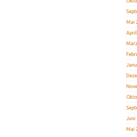
Okto
Sept
Mai 
Apri
März
Febr
Janu
Deze
Nov
Okto
Sept
Juni
Mai 