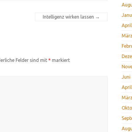
Augu
Janu
Intelligenz wirken lassen
→
Apri
März
Febr
Deze
erliche Felder sind mit
*
markiert
Nov
Juni
Apri
März
Okto
Sept
Augu