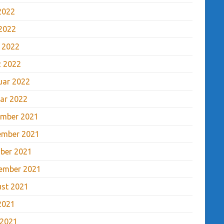
 2022
2022
l 2022
 2022
uar 2022
ar 2022
mber 2021
ember 2021
ber 2021
ember 2021
st 2021
 2021
 2021