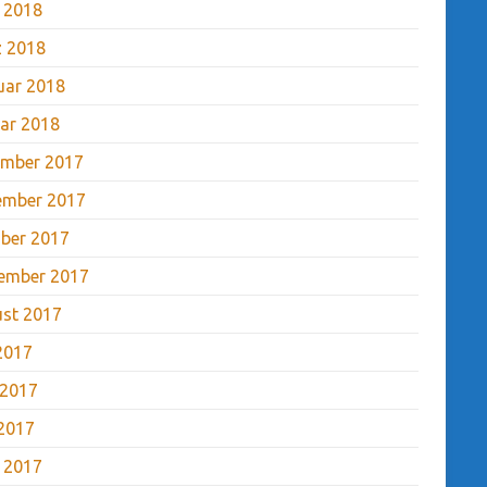
l 2018
 2018
uar 2018
ar 2018
mber 2017
ember 2017
ber 2017
ember 2017
st 2017
 2017
 2017
2017
l 2017