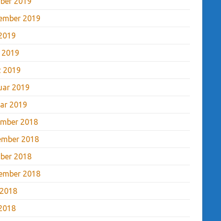
ber 2019
ember 2019
2019
l 2019
 2019
uar 2019
ar 2019
mber 2018
ember 2018
ber 2018
ember 2018
 2018
2018