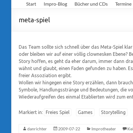
Start
Impro-Blog
Bücher und CDs
Termine
Richter
meta-spiel
Das Team sollte sich schnell über das Meta-Spiel klar
oder bleiben wir auf einer völlig clownesken Ebene? B
Story hoffen, es geht da eher darum, immer dann dr
wähnt und glaubt, einen Faden gefunden zu haben. Es i
freier Assoziation ergibt.
Wollen wir hingegen eine Story erzählen, dann brauch
Symbole, Handlungsstränge und Bedeutungen, die vo
Wiederaufgreifen des einmal Etablierten wird zum e
Markiert in:
Freies Spiel
Games
Storytelling
danrichter
2009-07-22
Improtheater
Ke