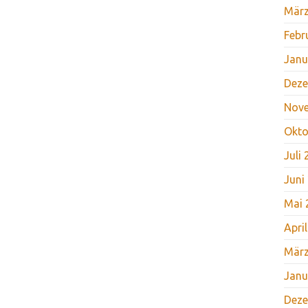
März
Febr
Janu
Deze
Nov
Okto
Juli
Juni
Mai 
Apri
März
Janu
Deze