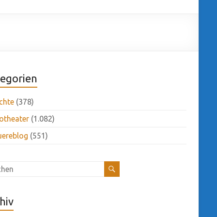
egorien
chte
(378)
otheater
(1.082)
uereblog
(551)
hiv